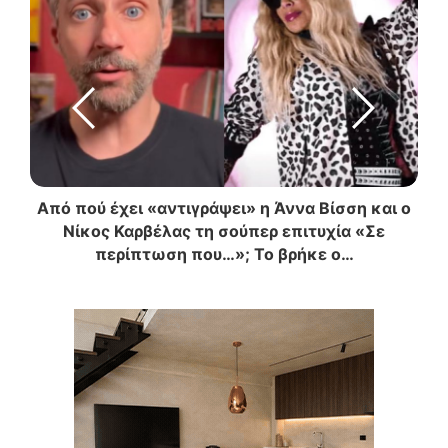
 πως
Από πού έχει «αντιγράψει» η Άννα Βίσση και ο
ο)
Νίκος Καρβέλας τη σούπερ επιτυχία «Σε
συ
περίπτωση που…»; Το βρήκε ο…