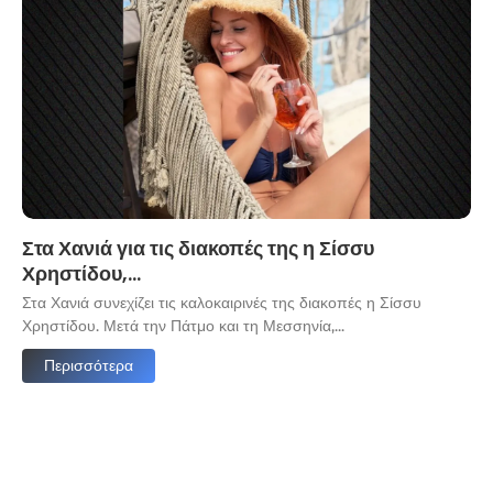
Στα Χανιά για τις διακοπές της η Σίσσυ
Χρηστίδου,…
Στα Χανιά συνεχίζει τις καλοκαιρινές της διακοπές η Σίσσυ
Χρηστίδου. Μετά την Πάτμο και τη Μεσσηνία,...
Περισσότερα
Ο
π