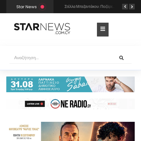
Star News
Διάσημη 54χρονη Τουρκάλα ηθοποιός συνελήφθη γιατί φορούσε δονητή στον λαιμό της – «Μου αρέσει να τον έχω πάντα πρόχειρο…»
Στέλλα Μπεζαντάκου: Ποζάρει χωρίς φίλτρα και δίνει μια αποστομωτική απάντηση στις γυναίκες που την κράζουν