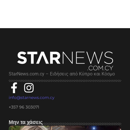
StarNews.com.cy – Ειδήσεις από Κύπρο και Κόσμο
info@starnews.com.cy
+357 96 303071
Μην τα χάσεις