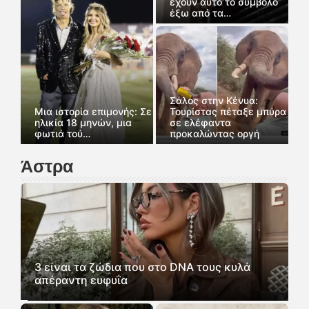
έχουν αυτό το σύμβολο
έξω από τα…
Σάλος στην Κένυα:
Μια ιστορία επιμονής: Σε
Τουρίστας πέταξε μπύρα
ηλικία 18 μηνών, μια
σε ελέφαντα
φωτιά τού…
προκαλώντας οργή
Άστρα
3 είναι τα ζώδια που στο DNA τους κυλά
απέραντη ευφυΐα