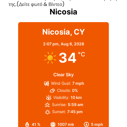
της.(Δείτε φωτό & Βίντεο)
Nicosia
Nicosia, CY
2:07 pm,
Aug 6, 2026
34
°C
Clear Sky
Wind Gust:
7 mph
Clouds:
0%
Visibility:
10 km
Sunrise:
5:59 am
Sunset:
7:45 pm
41 %
1007 mb
5 mph