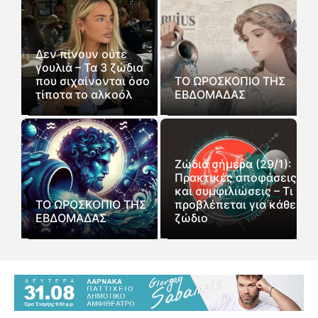
Δεν πίνουν ούτε
γουλιά – Τα 3 ζώδια
που σιχαίνονται όσο
ΤΟ ΩΡΟΣΚΟΠΙΟ ΤΗΣ
τίποτα το αλκοόλ
ΕΒΔΟΜΑΔΑΣ
Ζώδια σήμερα (29/1):
Πρακτικές αποφάσεις
και συμφιλιώσεις – Τι
ΤΟ ΩΡΟΣΚΟΠΙΟ ΤΗΣ
προβλέπεται για κάθε
ΕΒΔΟΜΑΔΑΣ
ζώδιο