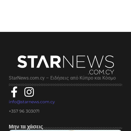
StarNews.com.cy – Ειδήσεις από Κύπρο και Κόσμο
info@starnews.com.cy
+357 96 303071
Μην τα χάσεις