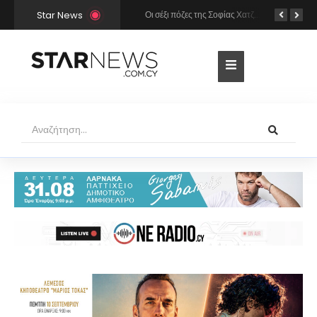
Star News
Χρήστος Μάστορας και Μελίνα Νικολαΐδη στην Πάρο: Η κάμερα τους «έπιασε» στο ίδιο μπαρ – Δείτε φωτογραφίες
Οι σέξι πόζες της Σοφίας Χατζηπαντελή σε πολυτελές resort της Πάφου!