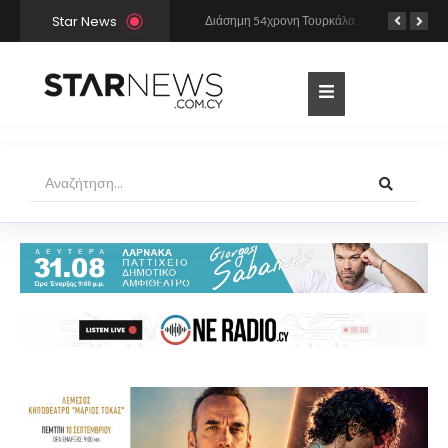
Star News
Από πού έχει «αντιγράψει» η Άννα Βίσση και ο Νίκος Καρβέλας τη σούπερ επιτυχία «Σε περίπτωση που…»; Το βρήκε ο Mr Music
Διάσημη 54χρονη Τουρκάλα ηθοποιός συνελήφθη γιατί φορούσε δονητή στον λαιμό της – «Μου αρέσει να τον έχω πάντα πρόχειρο…»