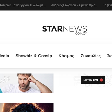
Κατερίνα Καινούργιου: Η selfie με μπλε μαγιό κάτω από τον ήλιο – Η λεπτομέρεια που λατρέψαμε (φωτογραφία)
Ανδρέας Γεωργίου – Σιμώνη Χριστοδούλου: Ερωτευμένοι στο Μιλάνο!
edia
Showbiz & Gossip
Κόσμος
Συναυλίες
Ά