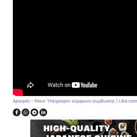
Αργυρός – Νίκα: Υπέγραψαν σύμφωνο συμβίωσης | Like.com.