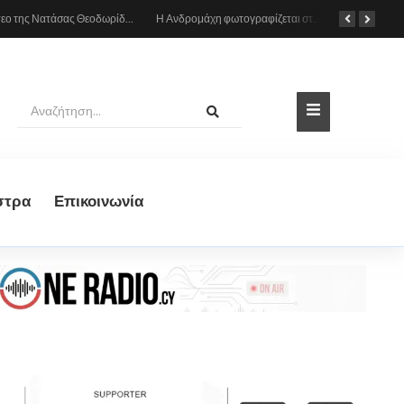
Το βίντεο της Νατάσας Θεοδωρίδου με τη μητέρα της από το αυτοκίνητο: «Πες κάτι στο κοινό σου ρε μαμά»
Η Ανδρομάχη φωτογραφίζεται στη θάλασσα, δείτε το στιγμιότυπο
στρα
Eπικοινωνία