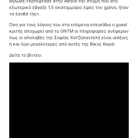
δήλωσε:«Κατέφτασε στην Αθήνα την στιγμή που στο
εξωτερικό έβγαζε 1,5 εκατομμύριο λίρες τον χρόνο, ήταν
τα έσοδά της».
Όσο για τους λόγους που στα επόμενα επεισόδια η guest
κριτής αποχωρεί από το GNTM οι πληροφορίες ανέφεραν
πως οι απολαβές της Σοφίας Χατζηπαντελή είναι ισάξιες
ή και λίγο μεγαλύτερες από αυτές της Βίκυς Καγιά.
Δείτε το βίντεο: