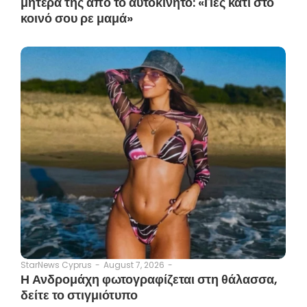
μητέρα της από το αυτοκίνητο: «Πες κάτι στο
κοινό σου ρε μαμά»
August 7, 2026
-
StarNews Cyprus
-
Η Ανδρομάχη φωτογραφίζεται στη θάλασσα,
δείτε το στιγμιότυπο