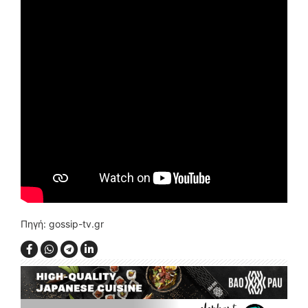
Πηγή: gossip-tv.gr