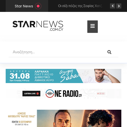
Star News
Χρήστος Μάστορας και Μελίνα Νικολαΐδη στην Πάρο: Η κάμερα τους «έπιασε» στο ίδιο μπαρ – Δείτε φωτογραφίες
Οι σέξι πόζες της Σοφίας Χατζηπαντελή σε πολυτελές resort της Πάφου!