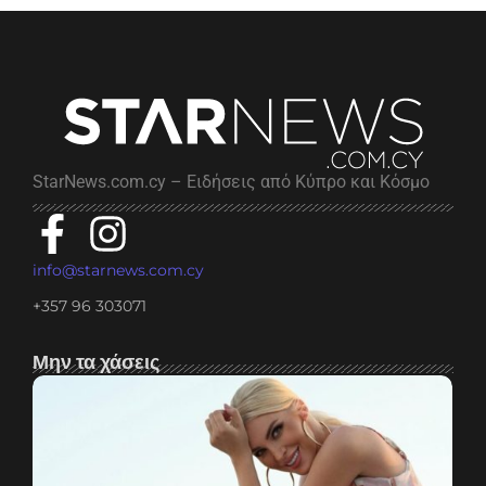
StarNews.com.cy – Ειδήσεις από Κύπρο και Κόσμο
info@starnews.com.cy
+357 96 303071
Μην τα χάσεις