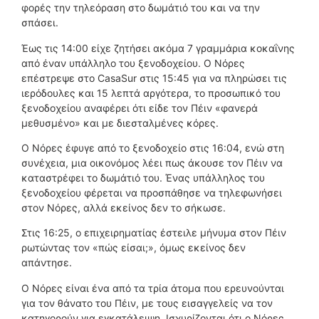
φορές την τηλεόραση στο δωμάτιό του και να την
σπάσει.
Έως τις 14:00 είχε ζητήσει ακόμα 7 γραμμάρια κοκαΐνης
από έναν υπάλληλο του ξενοδοχείου. Ο Νόρες
επέστρεψε στο CasaSur στις 15:45 για να πληρώσει τις
ιερόδουλες και 15 λεπτά αργότερα, το προσωπικό του
ξενοδοχείου αναφέρει ότι είδε τον Πέιν «φανερά
μεθυσμένο» και με διεσταλμένες κόρες.
Ο Νόρες έφυγε από το ξενοδοχείο στις 16:04, ενώ στη
συνέχεια, μια οικονόμος λέει πως άκουσε τον Πέιν να
καταστρέφει το δωμάτιό του. Ένας υπάλληλος του
ξενοδοχείου φέρεται να προσπάθησε να τηλεφωνήσει
στον Νόρες, αλλά εκείνος δεν το σήκωσε.
Στις 16:25, ο επιχειρηματίας έστειλε μήνυμα στον Πέιν
ρωτώντας τον «πώς είσαι;», όμως εκείνος δεν
απάντησε.
Ο Νόρες είναι ένα από τα τρία άτομα που ερευνούνται
για τον θάνατο του Πέιν, με τους εισαγγελείς να τον
κατηγορούν για εγκατάλειψη. Ισχυρίζονται ότι ο Νόρες