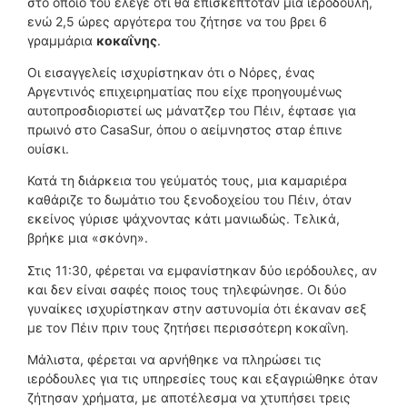
στο οποίο του έλεγε ότι θα επισκεπτόταν μια ιερόδουλη,
ενώ 2,5 ώρες αργότερα του ζήτησε να του βρει 6
γραμμάρια
κοκαΐνης
.
Οι εισαγγελείς ισχυρίστηκαν ότι ο Νόρες, ένας
Αργεντινός επιχειρηματίας που είχε προηγουμένως
αυτοπροσδιοριστεί ως μάνατζερ του Πέιν, έφτασε για
πρωινό στο CasaSur, όπου ο αείμνηστος σταρ έπινε
ουίσκι.
Κατά τη διάρκεια του γεύματός τους, μια καμαριέρα
καθάριζε το δωμάτιο του ξενοδοχείου του Πέιν, όταν
εκείνος γύρισε ψάχνοντας κάτι μανιωδώς. Τελικά,
βρήκε μια «σκόνη».
Στις 11:30, φέρεται να εμφανίστηκαν δύο ιερόδουλες, αν
και δεν είναι σαφές ποιος τους τηλεφώνησε. Οι δύο
γυναίκες ισχυρίστηκαν στην αστυνομία ότι έκαναν σεξ
με τον Πέιν πριν τους ζητήσει περισσότερη κοκαΐνη.
Μάλιστα, φέρεται να αρνήθηκε να πληρώσει τις
ιερόδουλες για τις υπηρεσίες τους και εξαγριώθηκε όταν
ζήτησαν χρήματα, με αποτέλεσμα να χτυπήσει τρεις