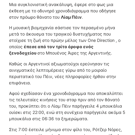
Μια συγκλονιστική ανακάλυψη, έφερε στο φως μια
έκθεση με το οδυνηρό χρονοδιάγραμμα που οδήγησε
στον πρόωρο θάνατο του
Λίαμ Πέιν
.
Η μουσική βιομηχανία σάστισε τον περασμένο μήνα
μετά το άκουσμα του τραγικού δυστυχήματος που
στοίχισε τη ζωή στο πρώην μέλος των One Direction , ο
οποίος
έπεσε από τον τρίτο όροφο ενός
ξενοδοχείου
στο Μπουένος Άιρες της Αργεντινής.
Καθώς οι Αργεντινοί αξιωματούχοι ερεύνησαν τις
αινιγματικές λεπτομέρειες γύρω από το μοιραίο
περιστατικό του Πέιν, νέες πληροφορίες ήρθαν στην
επιφάνεια.
Αφού σχεδίασαν ένα χρονοδιάγραμμα που αποκαλύπτει
τις τελευταίες κινήσεις του σταρ πριν από τον θάνατό
του, προκύπτει ότι ο Λίαμ Πέιν παρήγγειλε 4 μπουκάλια
ουίσκι στις 22:00, ενώ στη συνέχεια παρήγγειλε ακόμα 5
μπουκάλια στις 06:36 τα ξημερώματα.
Στις 7:00 έστειλε μήνυμα στον φίλο του, Ρότζερ Νόρες,