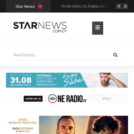
Star News
Χρήστος Μάστορας και Μελίνα Νικολαΐδη στην Πάρο: Η κάμερα τους «έπιασε» στο ίδιο μπαρ – Δείτε φωτογραφίες
Οι σέξι πόζες της Σοφίας Χατζηπαντελή σε πολυτελές resort της Πάφου!