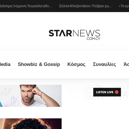
Διάσημη 54χρονη Τουρκάλα ηθοποιός συνελήφθη γιατί φορούσε δονητή στον λαιμό της – «Μου αρέσει να τον έχω πάντα πρόχειρο…»
Στέλλα Μπεζαντάκου: Ποζάρει χωρίς φίλτρα και δίνει μια αποστομωτική απάντηση στις γυναίκες που την κράζουν
edia
Showbiz & Gossip
Κόσμος
Συναυλίες
Ά