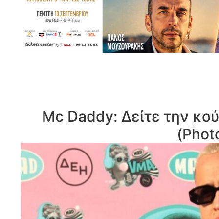
Mc Daddy: Δείτε την κο
(Phot