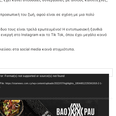
 προσωπική του ζωή, αφού είναι σε σχέση με μια πολύ
 δυο τους είναι τρελά ερωτευμένοι! Η εντυπωσιακή ξανθιά
ενεργή στο Instagram και το Tik Tok, όπου έχει μεγάλο κοινό
ιεύσει στα social media κοινά στιγμιότυπα.
ror: Format(s) not supported or source(s) not found
File: https://starnews.com.cy/wp-content/uploads/2022/07/highlights_18044812150341916-2-1-
1