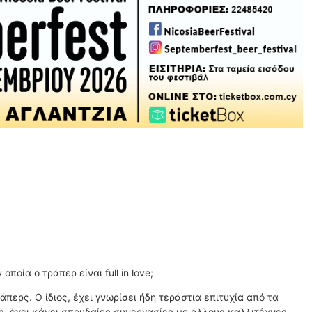
οία ο τράπερ είναι full in love;
περς. Ο ίδιος, έχει γνωρίσει ήδη τεράστια επιτυχία από τα
ης, έχει κάνει σπουδαίες συνεργασίες με άλλους καλλιτέχνες,