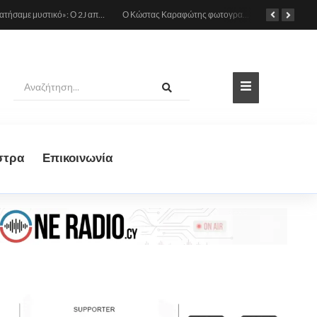
«Το κρατήσαμε μυστικό»: Ο 2J αποκάλυψε πως έγινε πατέρας πριν από έναν μήνα (Βίντεο)
Ο Κώστας Καραφώτης φωτογραφίζεται με την κόρη του
στρα
Eπικοινωνία