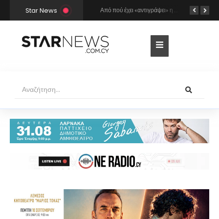
Star News
Ο Γιώργος Σαμπάνης έρχεται στη Λάρνακα για τη συναυλία του καλοκαιριού!
Από πού έχει «αντιγράψει» η Άννα Βίσση και ο Νίκος Καρβέλας τη σούπερ επιτυχία «Σε περίπτωση που…»; Το βρήκε ο Mr Music