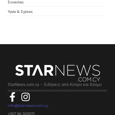
Συναυλιες
Υγεία & Σχέσεις
StarNews.com.cy – Ειδήσεις από Κύπρο και Κόσμο
info@starnews.com.cy
+357 96 303071