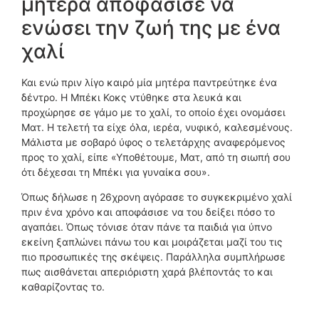
μητέρα αποφάσισε να
ενώσει την ζωή της με ένα
χαλί
Και ενώ πριν λίγο καιρό μία μητέρα παντρεύτηκε ένα
δέντρο. Η Μπέκι Κοκς ντύθηκε στα λευκά και
προχώρησε σε γάμο με το χαλί, το οποίο έχει ονομάσει
Ματ. Η τελετή τα είχε όλα, ιερέα, νυφικό, καλεσμένους.
Μάλιστα με σοβαρό ύφος ο τελετάρχης αναφερόμενος
προς το χαλί, είπε «Υποθέτουμε, Ματ, από τη σιωπή σου
ότι δέχεσαι τη Μπέκι για γυναίκα σου».
Όπως δήλωσε η 26χρονη αγόρασε το συγκεκριμένο χαλί
πριν ένα χρόνο και αποφάσισε να του δείξει πόσο το
αγαπάει. Όπως τόνισε όταν πάνε τα παιδιά για ύπνο
εκείνη ξαπλώνει πάνω του και μοιράζεται μαζί του τις
πιο προσωπικές της σκέψεις. Παράλληλα συμπλήρωσε
πως αισθάνεται απεριόριστη χαρά βλέποντάς το και
καθαρίζοντας το.