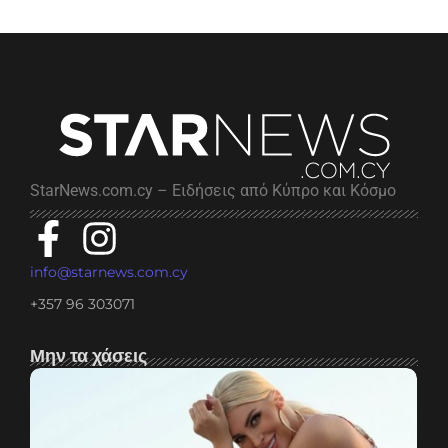
StarNews.com.cy – Ειδήσεις από Κύπρο και Κόσμο
info@starnews.com.cy
+357 96 303071
Μην τα χάσεις