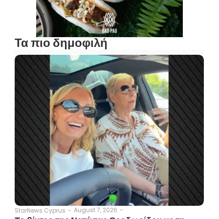
Τα πιο δημοφιλή
August 7, 2026
-
StarNews Cyprus
-