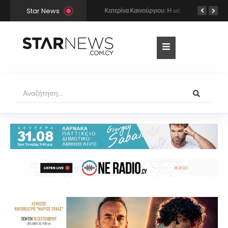
Star News
Οι σέξι πόζες της Σοφίας Χατζηπαντελή σε πολυτελές resort της Πάφου!
Κατερίνα Καινούργιου: Η selfie με μπλε μαγιό κάτω από τον ήλιο – Η λεπτομέρεια που λατρέψαμε (φωτογραφία)