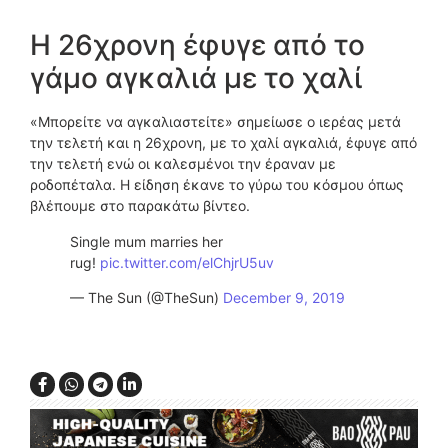
Η 26χρονη έφυγε από το
γάμο αγκαλιά με το χαλί
«Μπορείτε να αγκαλιαστείτε» σημείωσε ο ιερέας μετά
την τελετή και η 26χρονη, με το χαλί αγκαλιά, έφυγε από
την τελετή ενώ οι καλεσμένοι την έραναν με
ροδοπέταλα. Η είδηση έκανε το γύρω του κόσμου όπως
βλέπουμε στο παρακάτω βίντεο.
Single mum marries her
rug!
pic.twitter.com/elChjrU5uv
— The Sun (@TheSun)
December 9, 2019