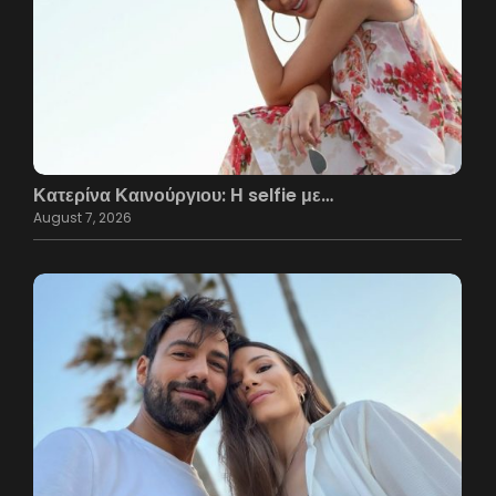
Κατερίνα Καινούργιου: Η selfie με…
August 7, 2026