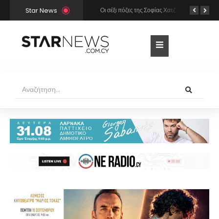
Star News
Χρήστος Μάστορας και Μελίνα Νικολαΐδη στην Πάρο: Η κάμερα τους «έπιασε» στο ίδιο μπαρ – Δείτε φωτογραφίες
Οι σέξι πόζες της Σοφίας Χατζηπαντελή σε πολυτελές resort της Πάφου!