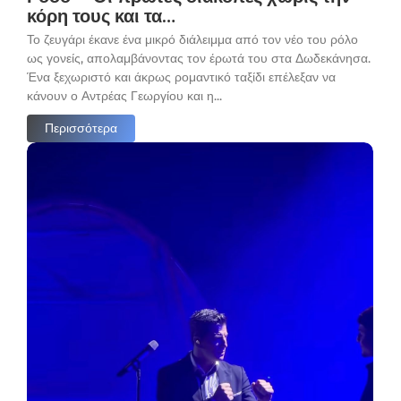
κόρη τους και τα…
Το ζευγάρι έκανε ένα μικρό διάλειμμα από τον νέο του ρόλο
ως γονείς, απολαμβάνοντας τον έρωτά του στα Δωδεκάνησα.
Ένα ξεχωριστό και άκρως ρομαντικό ταξίδι επέλεξαν να
κάνουν ο Αντρέας Γεωργίου και η...
Περισσότερα