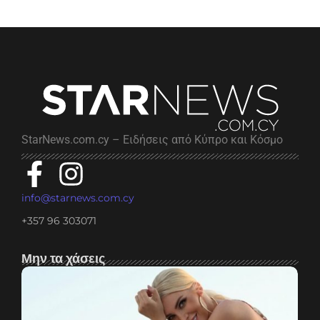
StarNews.com.cy – Ειδήσεις από Κύπρο και Κόσμο
info@starnews.com.cy
+357 96 303071
Μην τα χάσεις