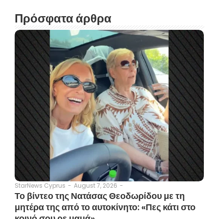
Πρόσφατα άρθρα
August 7, 2026
-
StarNews Cyprus
-
Το βίντεο της Νατάσας Θεοδωρίδου με τη
μητέρα της από το αυτοκίνητο: «Πες κάτι στο
κοινό σου ρε μαμά»