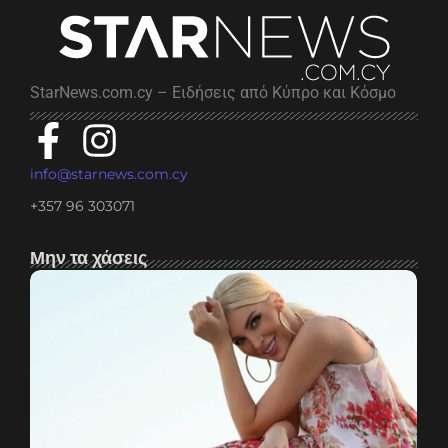
StarNews.com.cy – Ειδήσεις από Κύπρο και Κόσμο
info@starnews.com.cy
+357 96 303071
Μην τα χάσεις