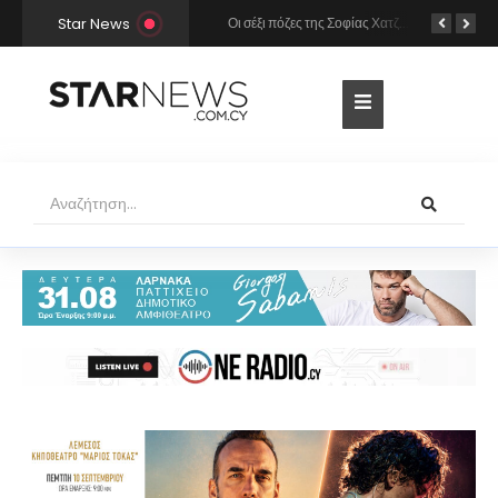
Star News
Χρήστος Μάστορας και Μελίνα Νικολαΐδη στην Πάρο: Η κάμερα τους «έπιασε» στο ίδιο μπαρ – Δείτε φωτογραφίες
Οι σέξι πόζες της Σοφίας Χατζηπαντελή σε πολυτελές resort της Πάφου!