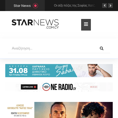
Star News
Χρήστος Μάστορας και Μελίνα Νικολαΐδη στην Πάρο: Η κάμερα τους «έπιασε» στο ίδιο μπαρ – Δείτε φωτογραφίες
Οι σέξι πόζες της Σοφίας Χατζηπαντελή σε πολυτελές resort της Πάφου!