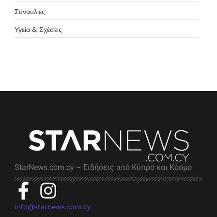
Συναυλιες
Υγεία & Σχέσεις
StarNews.com.cy – Ειδήσεις από Κύπρο και Κόσμο
info@starnews.com.cy