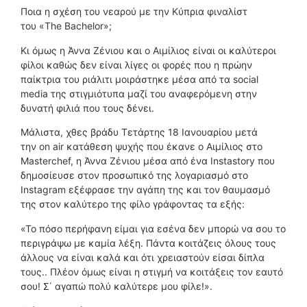
Ποια η σχέση του νεαρού με την Κύπρια φιναλίστ
του «The Bachelor»;
Κι όμως η Άννα Ζένιου και ο Αιμίλιος είναι οι καλύτεροι
φίλοι καθώς δεν είναι λίγες οι φορές που η πρώην
παίκτρια του ριάλιτι μοιράστηκε μέσα από τα social
media της στιγμιότυπα μαζί του αναφερόμενη στην
δυνατή φιλιά που τους δένει.
Μάλιστα, χθες βράδυ Τετάρτης 18 Ιανουαρίου μετά
την on air κατάθεση ψυχής που έκανε ο Αιμίλιος στο
Masterchef, η Άννα Ζένιου μέσα από ένα Instastory που
δημοσίευσε στον προσωπικό της λογαριασμό στο
Instagram εξέφρασε την αγάπη της και τον θαυμασμό
της στον καλύτερο της φίλο γράφοντας τα εξής:
«To πόσο περήφανη είμαι για εσένα δεν μπορώ να σου το
περιγράψω με καμία λέξη. Πάντα κοιτάζεις όλους τους
άλλους να είναι καλά και ότι χρειαστούν είσαι δίπλα
τους.. Πλέον όμως είναι η στιγμή να κοιτάξεις τον εαυτό
σου! Σ΄ αγαπώ πολύ καλύτερε μου φίλε!».