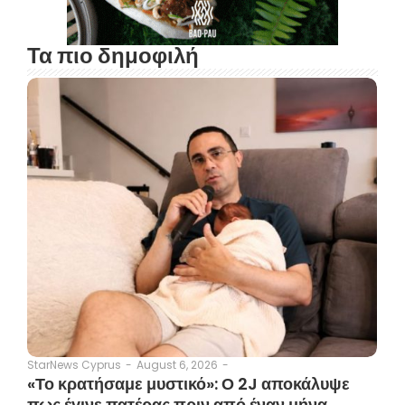
Τα πιο δημοφιλή
August 6, 2026
-
StarNews Cyprus
-
«Το κρατήσαμε μυστικό»: Ο 2J αποκάλυψε
πως έγινε πατέρας πριν από έναν μήνα