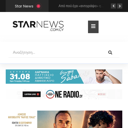
Star News
Ο Γιώργος Σαμπάνης έρχεται στη Λάρνακα για τη συναυλία του καλοκαιριού!
Από πού έχει «αντιγράψει» η Άννα Βίσση και ο Νίκος Καρβέλας τη σούπερ επιτυχία «Σε περίπτωση που…»; Το βρήκε ο Mr Music