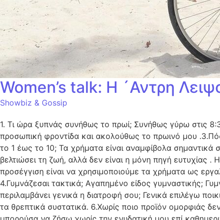
Women’s talk: Η ´Αντρη Λει
Showbiz & Gossip
1. Τι ώρα ξυπνάς συνήθως το πρωί; Συνήθως γύρω στις 8:
προσωπική φροντίδα και ακολούθως το πρωινό μου .3.Πόσ
το 1 έως το 10; Τα χρήματα είναι αναμφίβολα σημαντικά
βελτιώσει τη ζωή, αλλά δεν είναι η μόνη πηγή ευτυχίας 
προσέγγιση είναι να χρησιμοποιούμε τα χρήματα ως εργαλε
4.Γυμνάζεσαι τακτικά; Αγαπημένο είδος γυμναστικής; Γυμν
περιλαμβάνει γενικά η διατροφή σου; Γενικά επιλέγω ποι
τα θρεπτικά συστατικά. 6.Χωρίς ποιο προϊόν ομορφιάς δε
μπορούσα να ζήσω χωρίς την ενυδατική μου επί καθημεριν