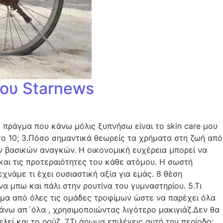
του Starnews
ο πράγμα που κάνω μόλις ξυπνήσω είναι το skin care μου
ο 10; 3.Πόσο σημαντικά θεωρείς τα χρήματα στη ζωή από
ν βασικών αναγκών. Η οικονομική ευχέρεια μπορεί να
 και τις προτεραιότητες του κάθε ατόμου. Η σωστή
νάμε τι έχει ουσιαστική αξία για εμάς. 8 θέση
να μπω και πάλι στην ρουτίνα του γυμναστηρίου. 5.Τι
φιμα από όλες τις ομάδες τροφίμων ώστε να παρέχει όλα
πάνω απ´όλα , χρησιμοποιώντας λιγότερο μακιγιάζ.Δεν θα
ί και το ρούζ. 7.Τι άρωμα επιλέγεις αυτή την περίοδο;