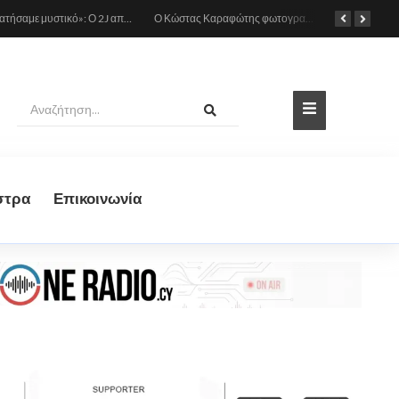
«Το κρατήσαμε μυστικό»: Ο 2J αποκάλυψε πως έγινε πατέρας πριν από έναν μήνα (Βίντεο)
Ο Κώστας Καραφώτης φωτογραφίζεται με την κόρη του
στρα
Eπικοινωνία