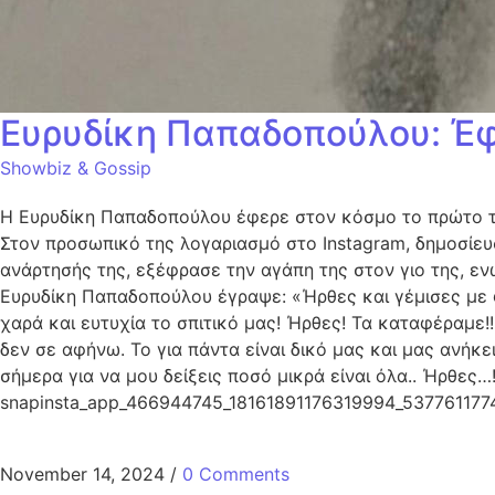
Ευρυδίκη Παπαδοπούλου: Έφε
Showbiz & Gossip
Η Ευρυδίκη Παπαδοπούλου έφερε στον κόσμο το πρώτο της
Στον προσωπικό της λογαριασμό στο Instagram, δημοσίευσ
ανάρτησής της, εξέφρασε την αγάπη της στον γιο της, εν
Ευρυδίκη Παπαδοπούλου έγραψε: «Ήρθες και γέμισες με φ
χαρά και ευτυχία το σπιτικό μας! Ήρθες! Τα καταφέραμε!
δεν σε αφήνω. Το για πάντα είναι δικό μας και μας ανήκει
σήμερα για να μου δείξεις ποσό μικρά είναι όλα.. Ήρθες
snapinsta_app_466944745_18161891176319994_53776117
November 14, 2024
/
0 Comments