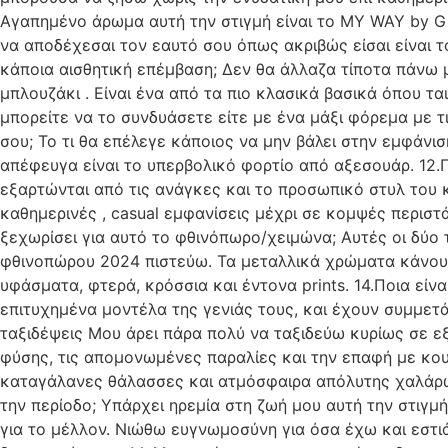
Αγαπημένο άρωμα αυτή την στιγμή είναι το MY WAY by Gi
να αποδέχεσαι τον εαυτό σου όπως ακριβώς είσαι είναι τ
κάποια αισθητική επέμβαση; Δεν θα άλλαζα τίποτα πάνω μ
μπλουζάκι . Είναι ένα από τα πιο κλασικά βασικά όπου τ
μπορείτε να το συνδυάσετε είτε με ένα μάξι φόρεμα με τι
σου; Το τι θα επέλεγε κάποιος να μην βάλει στην εμφάνι
απέφευγα είναι το υπερβολικό φορτίο από αξεσουάρ. 12.Π
εξαρτώνται από τις ανάγκες και το προσωπικό στυλ του κ
καθημερινές , casual εμφανίσεις μέχρι σε κομψές περιστ
ξεχωρίσει για αυτό το φθινόπωρο/χειμώνα; Αυτές οι δύο 
φθινοπώρου 2024 πιστεύω. Τα μεταλλικά χρώματα κάνουν 
υφάσματα, φτερά, κρόσσια και έντονα prints. 14.Ποια είν
επιτυχημένα μοντέλα της γενιάς τους, και έχουν συμμετά
ταξιδέψεις Μου άρει πάρα πολύ να ταξιδεύω κυρίως σε εξ
φύσης, τις απομονωμένες παραλίες και την επαφή με κο
καταγάλανες θάλασσες και ατμόσφαιρα απόλυτης χαλάρωση
την περίοδο; Yπάρχει ηρεμία στη ζωή μου αυτή την στιγμή
για το μέλλον. Νιώθω ευγνωμοσύνη για όσα έχω και εστιά