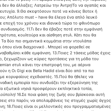
 δεν θα άλλαζες; Λατρεύω την Άντρη!Το να αγαπάς και
ι ευτυχία. 9.Θα σκεφτόσουν ποτέ να κάνεις Botox ή
σου; Απόλυτο must – have θα έλεγα ένα απλό λευκό
άθε εποχή του χρόνου και ιδανικά τώρα το φθινόπωρο
π συνδυασμός. 11.Τι δεν θα έβαζες ποτέ στην εμφάνισή
πρότυπα, κουλτούρα και αίσθηση στυλ. Κάτι που θα
; Τα δύο πιο σημαντικά κομμάτια στην ντουλάπα
 όπου είναι διαχρονικό . Μπορεί να φορεθεί σε
ναβαθμίσει κάθε εμφάνιση. 13.Ποιες 2 τάσεις μόδας έχεις
o, ξεχωρίζουν ως κύριες προτάσεις για τη μόδα του
mian στυλ κάνει την επιστροφή του, με αέρινα
ν η Οι Gigi και Bella Hadid είναι δύο από τα πιο
 με κορυφαίους σχεδιαστές. 15.Πού θα ήθελες να
οναδική εμπειρία που συνδυάζει την εξερεύνηση της
Τα εξωτικά νησιά προσφέρουν εκπληκτικά τοπία,
ύπολη! 16.Σε ποια φάση της ζωής σου βρίσκεσαι αυτή
σεις στο παρόν, να απολαμβάνεις τις στιγμές χωρίς άγχος
νη; 18.Ποιες είναι οι μελλοντικές σου προγραμματισμένες