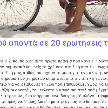
ψού απαντά σε 20 ερωτήσεις 
30-9 2. Και ποιο είναι το πρώτο πράγμα που κάνεις; Πρώτ
ο σημαντικά θεωρείς τα χρήματα στη ζωή από το 1 έως τ
 στη ζωή μας, καθώς παρέχουν τα μέσα για την κάλυψη τω
. Η σημασία των χρημάτων εξαρτάται από την οπτική γωνία
ίο για να φτιάξουμε τη ζωή που επιθυμούμε, χωρίς να ξεχ
άζομαι αρκετά , τον τελευταίο καιρό πιο σταδιακά μέχρι 
κιλία τροφών , ένα ισορροπημένο διατροφικό πλάνο , τρό
ν μπορείς να ζήσεις; Διατήρηση της υγείας του δέρματος 
ής βάσεων πρωί και βράδυ αλλά αγαπημένο προϊόν αποτελε