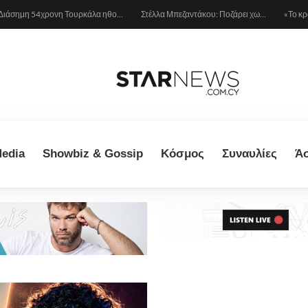
Διάσημη 54χρονη Τουρκάλα ηθοποιός συνελήφθη γιατί φορούσε δονητή στον λαιμό της – «Μου αρέσει να τον έχω πάντα πρόχειρο…»
Στέλλα Μπεζαντάκου: Ποζάρει χωρίς φίλτρα και δίνει μια αποστομωτική απάντηση στις γυναίκες που την κράζουν
edia
Showbiz & Gossip
Κόσμος
Συναυλίες
Ά