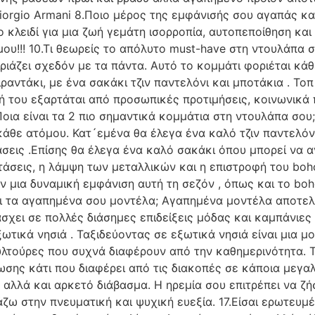
orgio Armani 8.Ποιο μέρος της εμφάνισής σου αγαπάς και
ο κλειδί για μια ζωή γεμάτη ισορροπία, αυτοπεποίθηση κα
ου!!! 10.Τι θεωρείς το απόλυτο must-have στη ντουλάπα 
αιριάζει σχεδόν με τα πάντα. Αυτό το κομμάτι φοριέται κ
ραντάκι, με ένα σακάκι τζιν παντελόνι και μποτάκια . Το
σή του εξαρτάται από προσωπικές προτιμήσεις, κοινωνικά 
οια είναι τα 2 πιο σημαντικά κομμάτια στη ντουλάπα σου
άθε ατόμου. Κατ´εμένα θα έλεγα ένα καλό τζιν παντελόνι
άσεις .Επίσης θα έλεγα ένα καλό σακάκι όπου μπορεί να α
τάσεις, η λάμψη των μεταλλικών και η επιστροφή του boh
μια δυναμική εμφάνιση αυτή τη σεζόν , όπως και το bohe
αι τα αγαπημένα σου μοντέλα; Αγαπημένα μοντέλα αποτελού
σχει σε πολλές διάσημες επιδείξεις μόδας και καμπάνιες
ωτικά νησιά . Ταξιδεύοντας σε εξωτικά νησιά είναι μια μ
υλτούρες που συχνά διαφέρουν από την καθημερινότητα. 
ς κάτι που διαφέρει από τις διακοπές σε κάποια μεγαλο
 αλλά και αρκετό διάβασμα. Η ηρεμία σου επιτρέπει να ζή
ζω στην πνευματική και ψυχική ευεξία. 17.Είσαι ερωτευμέ