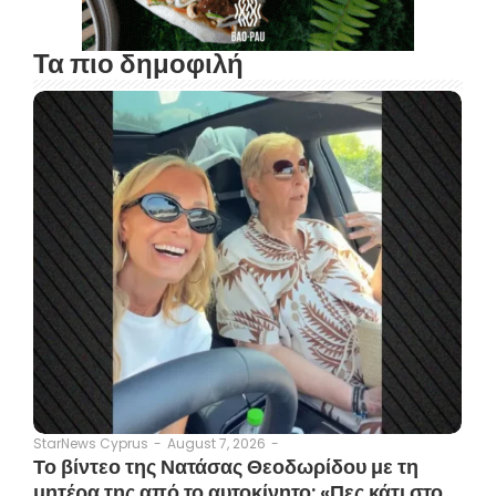
Τα πιο δημοφιλή
August 7, 2026
-
StarNews Cyprus
-
Το βίντεο της Νατάσας Θεοδωρίδου με τη
μητέρα της από το αυτοκίνητο: «Πες κάτι στο