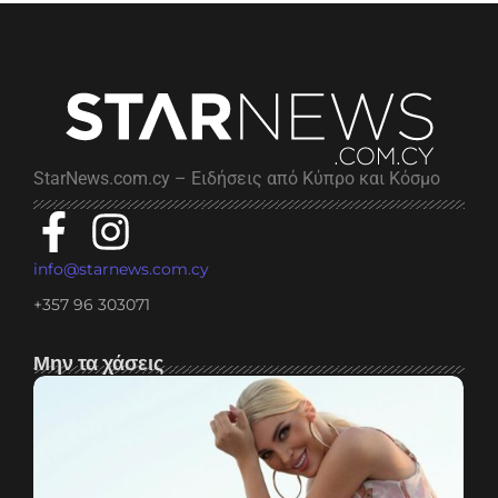
StarNews.com.cy – Ειδήσεις από Κύπρο και Κόσμο
info@starnews.com.cy
+357 96 303071
Μην τα χάσεις