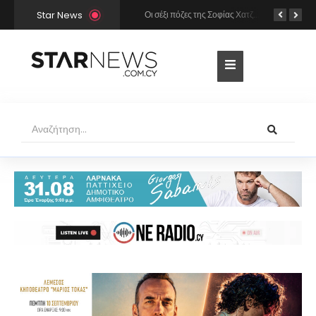
Star News
Χρήστος Μάστορας και Μελίνα Νικολαΐδη στην Πάρο: Η κάμερα τους «έπιασε» στο ίδιο μπαρ – Δείτε φωτογραφίες
Οι σέξι πόζες της Σοφίας Χατζηπαντελή σε πολυτελές resort της Πάφου!