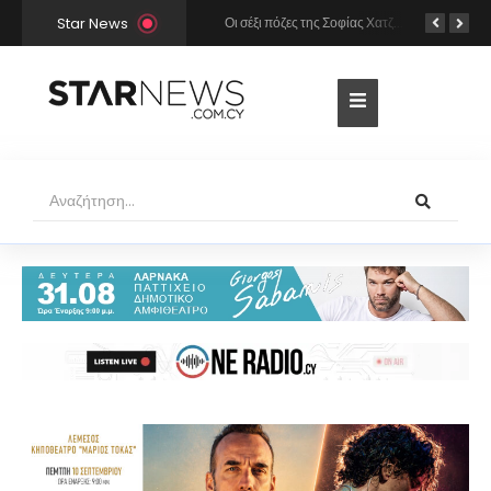
Star News
Χρήστος Μάστορας και Μελίνα Νικολαΐδη στην Πάρο: Η κάμερα τους «έπιασε» στο ίδιο μπαρ – Δείτε φωτογραφίες
Οι σέξι πόζες της Σοφίας Χατζηπαντελή σε πολυτελές resort της Πάφου!