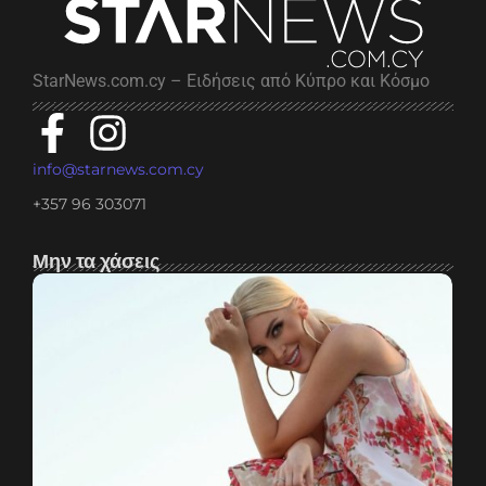
StarNews.com.cy – Ειδήσεις από Κύπρο και Κόσμο
info@starnews.com.cy
+357 96 303071
Μην τα χάσεις