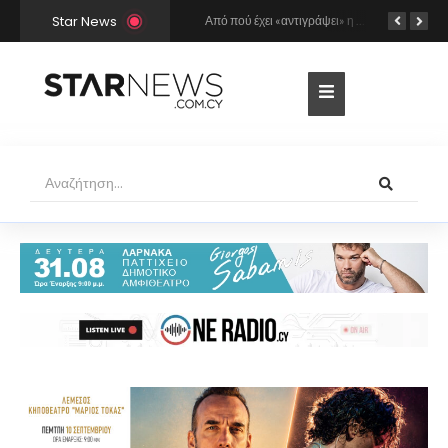
Star News
Ο Γιώργος Σαμπάνης έρχεται στη Λάρνακα για τη συναυλία του καλοκαιριού!
Από πού έχει «αντιγράψει» η Άννα Βίσση και ο Νίκος Καρβέλας τη σούπερ επιτυχία «Σε περίπτωση που…»; Το βρήκε ο Mr Music