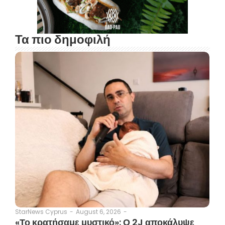
Τα πιο δημοφιλή
August 6, 2026
-
StarNews Cyprus
-
«Το κρατήσαμε μυστικό»: Ο 2J αποκάλυψε