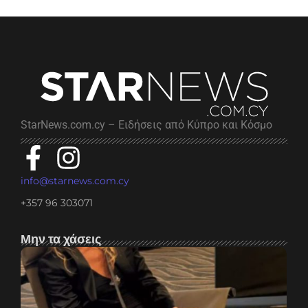
StarNews.com.cy – Ειδήσεις από Κύπρο και Κόσμο
info@starnews.com.cy
+357 96 303071
Μην τα χάσεις