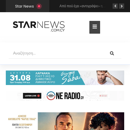
Star News
Ο Γιώργος Σαμπάνης έρχεται στη Λάρνακα για τη συναυλία του καλοκαιριού!
Από πού έχει «αντιγράψει» η Άννα Βίσση και ο Νίκος Καρβέλας τη σούπερ επιτυχία «Σε περίπτωση που…»; Το βρήκε ο Mr Music