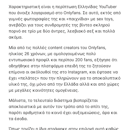
Χαρακτηριστική είναι η περίπτωση Ελληνίδας YouTuber
που άνοιξε λογαριασμό στο Onlyfans. Σε αυτό, εκτός από
γυμνές φωτογραφίες της και «παιχνίδια» με sex toys,
ανεβάζει για τους συνδρομητές της βίντεο σκληρού
πορνό σε τρίο με δύο άντρες, λεσβιακό σεξ και πολλά
ακόμα.
Μία από τις πολλές content creators του Onlyfans,
ηλικίας 26 χρόνων, με ομολογουμένως πολύ
εντυπωσιακό προφίλ και περίπου 200 fans, εξήγησε ότι
οδηγήθηκε στην πλατφόρμα επειδή της το ζητούσαν
επίμονα οι ακόλουθοί της στο Instagram, και έφτασε να
έχει «πελάτες» που την πληρώνουν για το αποκαλυπτικό
υλικό της, όχι μόνο από την Ελλάδα αλλά και από χώρες
με μεγάλες κοινότητες ομογένειας.
Μάλιστα, το τελευταίο διάστημα βιοπορίζεται
αποκλειστικά με αυτόν τον τρόπο από το σπίτι της,
παρότι αριθμητικά το κοινό έχει αυξομειώσεις, άρα και
τα έσοδα.
Όπως τονίζει η ίδια στράφηκε στην επιλογή αυτή καθώς