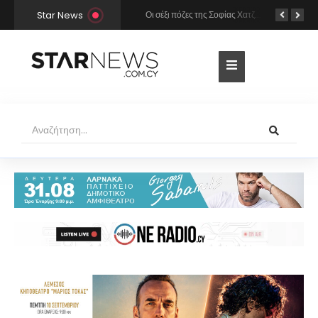
Star News
Χρήστος Μάστορας και Μελίνα Νικολαΐδη στην Πάρο: Η κάμερα τους «έπιασε» στο ίδιο μπαρ – Δείτε φωτογραφίες
Οι σέξι πόζες της Σοφίας Χατζηπαντελή σε πολυτελές resort της Πάφου!