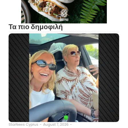
Τα πιο δημοφιλή
August 7, 2026
-
StarNews Cyprus
-