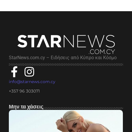
StarNews.com.cy – Ειδήσεις από Κύπρο και Κόσμο
info@starnews.com.cy
+357 96 303071
Μην τα χάσεις