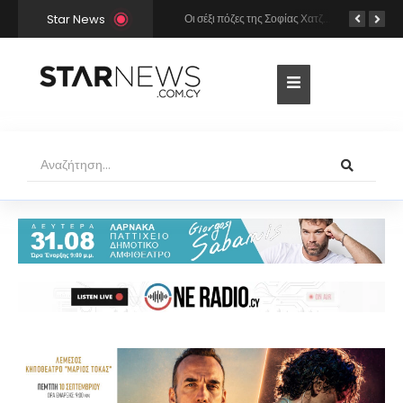
Star News
Χρήστος Μάστορας και Μελίνα Νικολαΐδη στην Πάρο: Η κάμερα τους «έπιασε» στο ίδιο μπαρ – Δείτε φωτογραφίες
Οι σέξι πόζες της Σοφίας Χατζηπαντελή σε πολυτελές resort της Πάφου!