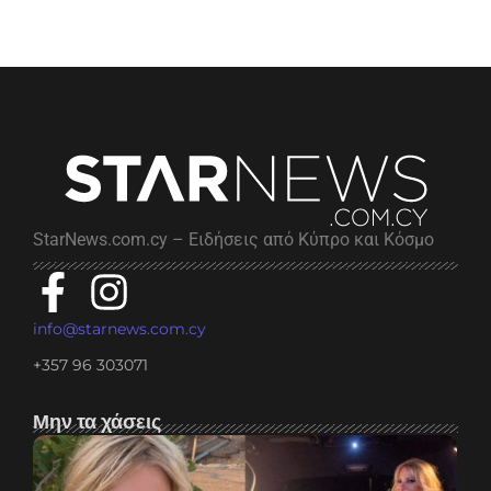
StarNews.com.cy – Ειδήσεις από Κύπρο και Κόσμο
info@starnews.com.cy
+357 96 303071
Μην τα χάσεις