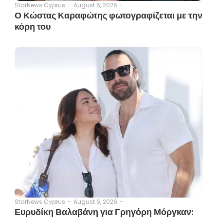
August 6, 2026
-
StarNews Cyprus
-
Ο Κώστας Καραφώτης φωτογραφίζεται με την
κόρη του
August 6, 2026
-
StarNews Cyprus
-
Ευρυδίκη Βαλαβάνη για Γρηγόρη Μόργκαν: