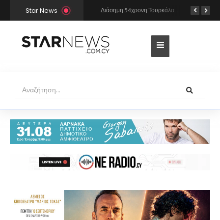
Star News
Από πού έχει «αντιγράψει» η Άννα Βίσση και ο Νίκος Καρβέλας τη σούπερ επιτυχία «Σε περίπτωση που…»; Το βρήκε ο Mr Music
Διάσημη 54χρονη Τουρκάλα ηθοποιός συνελήφθη γιατί φορούσε δονητή στον λαιμό της – «Μου αρέσει να τον έχω πάντα πρόχειρο…»