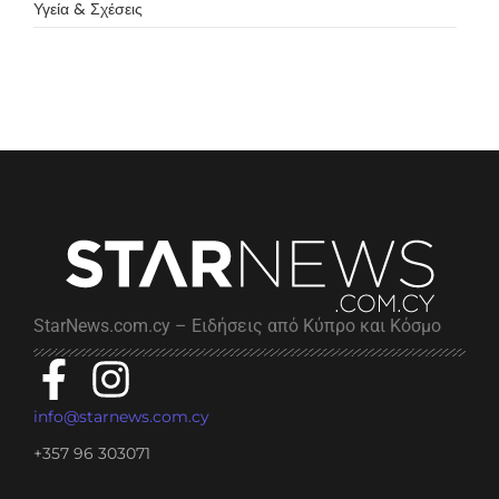
Υγεία & Σχέσεις
StarNews.com.cy – Ειδήσεις από Κύπρο και Κόσμο
info@starnews.com.cy
+357 96 303071