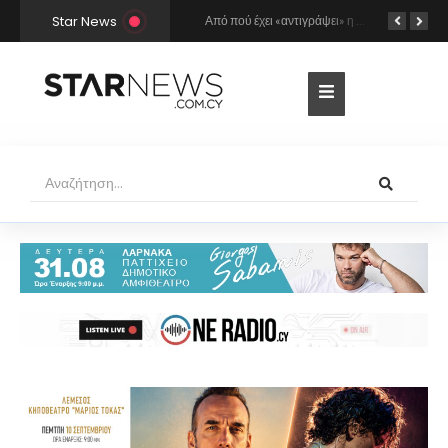
Star News
Ο Γιώργος Σαμπάνης έρχεται στη Λάρνακα για τη συναυλία του καλοκαιριού!
Από πού έχει «αντιγράψει» η Άννα Βίσση και ο Νίκος Καρβέλας τη σούπερ επιτυχία «Σε περίπτωση που…»; Το βρήκε ο Mr Music