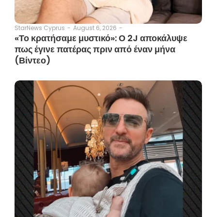
August 6, 2026
-
StarNews Cyprus
-
«Το κρατήσαμε μυστικό»: Ο 2J αποκάλυψε
πως έγινε πατέρας πριν από έναν μήνα
(Βίντεο)