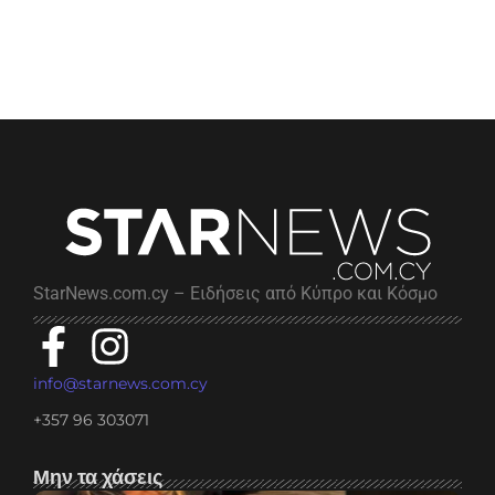
StarNews.com.cy – Ειδήσεις από Κύπρο και Κόσμο
info@starnews.com.cy
+357 96 303071
Μην τα χάσεις