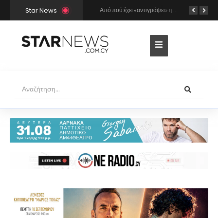
Star News
Ο Γιώργος Σαμπάνης έρχεται στη Λάρνακα για τη συναυλία του καλοκαιριού!
Από πού έχει «αντιγράψει» η Άννα Βίσση και ο Νίκος Καρβέλας τη σούπερ επιτυχία «Σε περίπτωση που…»; Το βρήκε ο Mr Music
Διάσημη 54χρονη Τουρκάλα ηθοποιός συνελήφθη γιατί φορούσε δονητή στον λαιμό της – «Μου αρέσε