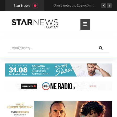
Star News
Χρήστος Μάστορας και Μελίνα Νικολαΐδη στην Πάρο: Η κάμερα τους «έπιασε» στο ίδιο μπαρ – Δείτε φωτογραφίες
Οι σέξι πόζες της Σοφίας Χατζηπαντελή σε πολυτελές resort της Πάφου!