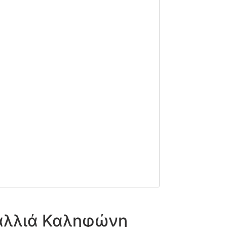
αλλιά Καληφώνη