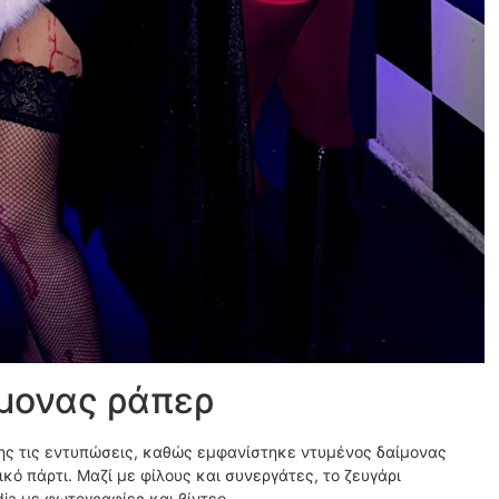
ίμονας ράπερ
σης τις εντυπώσεις, καθώς εμφανίστηκε ντυμένος δαίμονας
ό πάρτι. Μαζί με φίλους και συνεργάτες, το ζευγάρι
dia με φωτογραφίες και βίντεο.