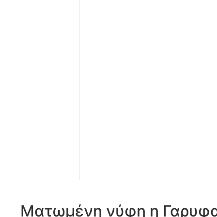
Ματωμένη νύφη η Γαρυφ