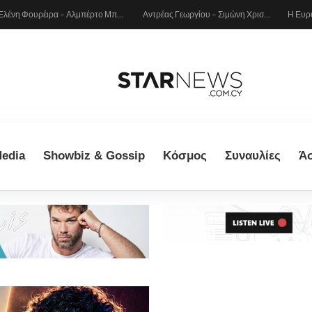
Ελένη Φουρέιρα – Αλμπέρτο Μποτία: Το οικογενειακό άλμπουμ των διακοπών τους με τον μικρό Ερμή
Αντρέας Γεωργίου – Σιμώνη Χριστοδούλου: Πάρταραν στην Ίμπιζα!
edia
Showbiz & Gossip
Κόσμος
Συναυλίες
Ά