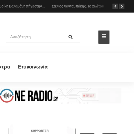
Η Ευρυδίκη Βαλαβάνη πήγε στην παιδική χαρά με τον γιο της, δείτε βίντεο
Στέλιος Χανταμπάκης: Το φιλί του με την Όλγα Πηλιάκη με φόντο το ηλιοβασίλεμα της Σαντορίνης
στρα
Eπικοινωνία