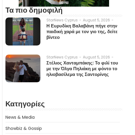
Τα πιο δημοφιλή
August 5, 2026
-
StarNews Cyprus
-
Η Ευρυδίκη Βαλαβάνη πήγε στην
παιδική χαρά με τον γιο της, δείτε
βίντεο
August 5, 2026
-
StarNews Cyprus
-
Στέλιος Χανταμπάκης: Το φιλί του
με την Όλγα Πηλιάκη με φόντο το
ηλιοβασίλεμα της Σαντορίνης
Κατηγορίες
News & Media
Showbiz & Gossip