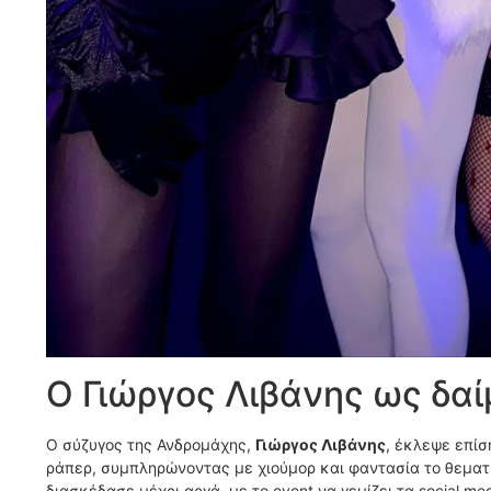
Ο Γιώργος Λιβάνης ως δα
Ο σύζυγος της Ανδρομάχης,
Γιώργος Λιβάνης
, έκλεψε επί
ράπερ, συμπληρώνοντας με χιούμορ και φαντασία το θεματικ
διασκέδασε μέχρι αργά, με το event να γεμίζει τα social me