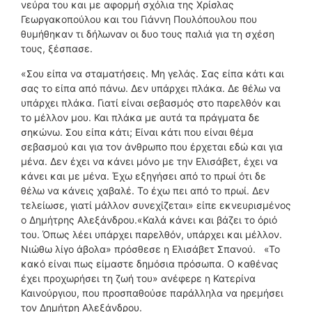
νεύρα του και με αφορμή σχόλια της Χρίσλας
Γεωργακοπούλου και του Γιάννη Πουλόπουλου που
θυμήθηκαν τι δήλωναν οι δυο τους παλιά για τη σχέση
τους, ξέσπασε.
«Σου είπα να σταματήσεις. Μη γελάς. Σας είπα κάτι και
σας το είπα από πάνω. Δεν υπάρχει πλάκα. Δε θέλω να
υπάρχει πλάκα. Γιατί είναι σεβασμός στο παρελθόν και
το μέλλον μου. Και πλάκα με αυτά τα πράγματα δε
σηκώνω. Σου είπα κάτι; Είναι κάτι που είναι θέμα
σεβασμού και για τον άνθρωπο που έρχεται εδώ και για
μένα. Δεν έχει να κάνει μόνο με την Ελισάβετ, έχει να
κάνει και με μένα. Έχω εξηγήσει από το πρωί ότι δε
θέλω να κάνεις χαβαλέ. Το έχω πει από το πρωί. Δεν
τελείωσε, γιατί μάλλον συνεχίζεται» είπε εκνευρισμένος
ο Δημήτρης Αλεξάνδρου.«Καλά κάνει και βάζει το όριό
του. Όπως λέει υπάρχει παρελθόν, υπάρχει και μέλλον.
Νιώθω λίγο άβολα» πρόσθεσε η Ελισάβετ Σπανού. «Το
κακό είναι πως είμαστε δημόσια πρόσωπα. Ο καθένας
έχει προχωρήσει τη ζωή του» ανέφερε η Κατερίνα
Καινούργιου, που προσπαθούσε παράλληλα να ηρεμήσει
τον Δημήτρη Αλεξάνδρου.