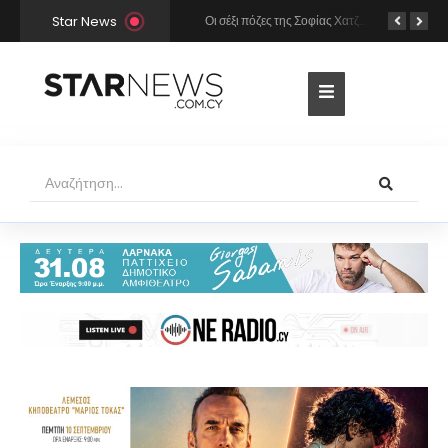
Star News
Χρήστος Μάστορας και Μελίνα Νικολαΐδη στην Πάρο: Η κάμερα τους «έπιασε» στο ίδιο μπαρ – Δείτε φωτογραφίες
Οι σέξι πόζες της Σοφίας Χατζηπαντελή σε πολυτελές resort της Πάφου!