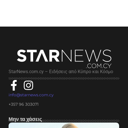
StarNews.com.cy – Ειδήσεις από Κύπρο και Κόσμο
info@starnews.com.cy
+357 96 303071
Μην τα χάσεις