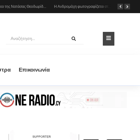
Το βίντεο της Νατάσας Θεοδωρίδου με τη μητέρα της από το αυτοκίνητο: «Πες κάτι στο κοινό σου ρε μαμά»
Η Ανδρομάχη φωτογραφίζεται στη θάλασσα, δείτε το στιγμιότυπο
στρα
Eπικοινωνία