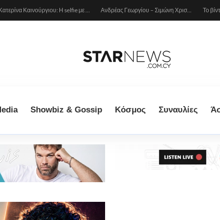
Κατερίνα Καινούργιου: Η selfie με μπλε μαγιό κάτω από τον ήλιο – Η λεπτομέρεια που λατρέψαμε (φωτογραφία)
Ανδρέας Γεωργίου – Σιμώνη Χριστοδούλου: Ερωτευμένοι στο Μιλάνο!
edia
Showbiz & Gossip
Κόσμος
Συναυλίες
Ά