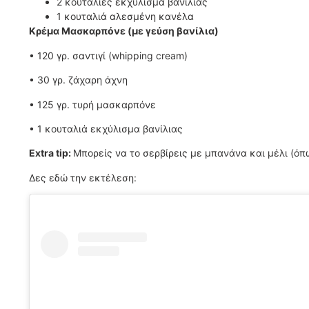
2 κουταλιές εκχύλισμα βανίλιας
1 κουταλιά αλεσμένη κανέλα
Κρέμα Μασκαρπόνε (με γεύση βανίλια)
• 120 γρ. σαντιγί (whipping cream)
• 30 γρ. ζάχαρη άχνη
• 125 γρ. τυρή μασκαρπόνε
• 1 κουταλιά εκχύλισμα βανίλιας
Extra tip:
Μπορείς να το σερβίρεις με μπανάνα και μέλι (όπως
Δες εδώ την εκτέλεση: