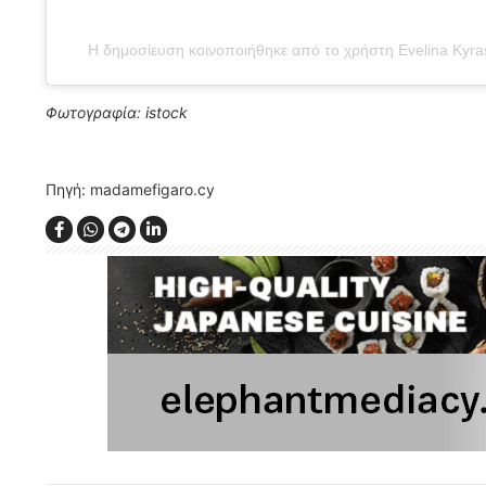
Η δημοσίευση κοινοποιήθηκε από το χρήστη Evelina Kyra
Φωτογραφία: istock
Πηγή: madamefigaro.cy