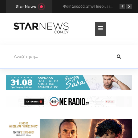
Star News
Δημήτρης Αλεξάνδρου: Φωτογράφισε κρυφά τη Ρία Ελληνίδου να κοιμάται στην αγκαλιά του
Φαίη Σκορδά: Στην Πάφο με τον Αλέξανδρο Αθανασιάδη και τα παιδιά της – Το άλμπουμ των διακοπών τους (Φωτογραφίες & Βίντεο)