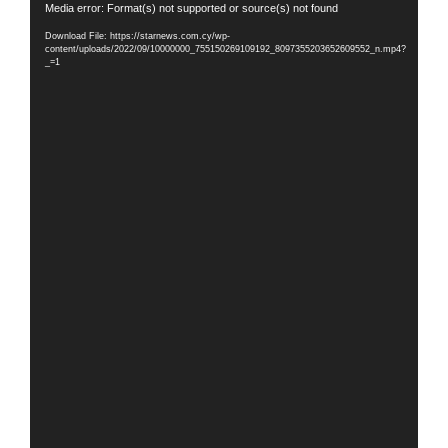
Video
Media error: Format(s) not supported or source(s) not found
Player
Download File: https://starnews.com.cy/wp-
content/uploads/2022/09/10000000_755150269109192_8097355203652609552_n.mp4?
_=1