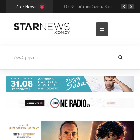
Star News
Χρήστος Μάστορας και Μελίνα Νικολαΐδη στην Πάρο: Η κάμερα τους «έπιασε» στο ίδιο μπαρ – Δείτε φωτογραφίες
Οι σέξι πόζες της Σοφίας Χατζηπαντελή σε πολυτελές resort της Πάφου!