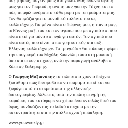
συζητήσεις, συγκινήσεις και γέλια. Μας ενώνει αγάπη
μας για τον Πειραιά, η αγάπη μας για την Τέχνη και το
πώς συμφιλιωνόμαστε κάθε μέρα με τα τραύματα μας.
Τον θαυμάζω για το μοναδικό ταλέντο του ως
καλλιτέχνης. Για μένα είναι ο Γιώργος μου, η ταινία μας,
οι Κάννες μαζί του και τον αγαπώ που με αγαπά και που
είναι εκεί για μένα και εγώ για αυτόν. Τον αγαπώ που
είναι αυτός που είναι, ο πιο γοητευτικός και σέξι
Έλληνας καλλιτέχνης». Το τραγούδι «Επιπτώσεις» φέρει
την υπογραφή του Μιχάλη Κουινέλη τόσο στη μουσική
όσο και στους στίχους, ενώ την παραγωγή ανέλαβε ο
Κώστας Καλημέρης.
Ο
Γιώργος Μαζωνάκης
τα τελευταία χρόνια δείχνει
ξεκάθαρα πως δεν φοβάται να πειραματιστεί και να
ξεφύγει από τα στερεότυπα της ελληνικής
δισκογραφίας. Άλλωστε, από την πρώτη στιγμή της
καριέρας του κατάφερε να χτίσει ένα εντελώς δικό του
ύφος, συνδυάζοντας το λαϊκό στοιχείο με την
εκκεντρικότητα και την καλλιτεχνική πρόκληση.
www.youweekly.gr