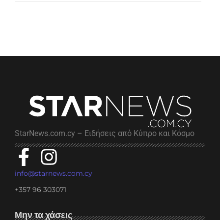
StarNews.com.cy – Ειδήσεις από Κύπρο και Κόσμο
info@starnews.com.cy
+357 96 303071
Μην τα χάσεις