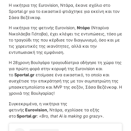
Η νικήτρια της Eurovision, Ντάρα, έκανε σχόλιο στο
Sportal.gr για το εικαστικό φτιάχτηκε για εκείνη και τον
Σάσα Βεζένκοφ.
H νικήτρια της φετινής Εurovision,
Ντάρα
(Νταρίνα
Νικολάεβα Γιότοβα), έχει κλέψει τις εντυπώσεις, τόσο με
το τραγούδι της που κέρδισε τον διαγωνισμό, όσο και με
τις χορευτικές της ικανότητες, αλλά και την
εντυπωσιακή της εμφάνιση.
Η 28χρονη Βουλγάρα τραγουδίστρια οδήγησε τη χώρα της
για πρώτη φορά στην κορυφή της Eurovision και
το
Sportal.gr
ετοίμασε ένα εικαστικό, το οποίο και
συσχέτισε την επικράτησή της με τον συμπατριώτη της
μπασκετμπολίστα και MVP της σεζόν, Σάσα Βεζένκοφ. Η
χρονιά της Βουλγαρίας!
Συγκεκριμένα, η νικήτρια της
φετινής
Eurovision,
Ντάρα, σχολίασε τα εξής
στο
Sportal.gr
:
«Bro, that Ai is making go grazy
».