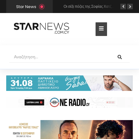
Star News
Χρήστος Μάστορας και Μελίνα Νικολαΐδη στην Πάρο: Η κάμερα τους «έπιασε» στο ίδιο μπαρ – Δείτε φωτογραφίες
Οι σέξι πόζες της Σοφίας Χατζηπαντελή σε πολυτελές resort της Πάφου!