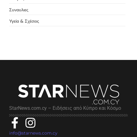
Συναυλιες
Υγεία & Σχέσεις
StarNews.com.cy – Ειδήσεις από Κύπρο και Κόσμο
info@starnews.com.cy