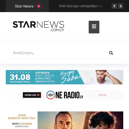
Star News
Ο Γιώργος Σαμπάνης έρχεται στη Λάρνακα για τη συναυλία του καλοκαιριού!
Από πού έχει «αντιγράψει» η Άννα Βίσση και ο Νίκος Καρβέλας τη σούπερ επιτυχία «Σε περίπτωση που…»; Το βρήκε ο Mr Music