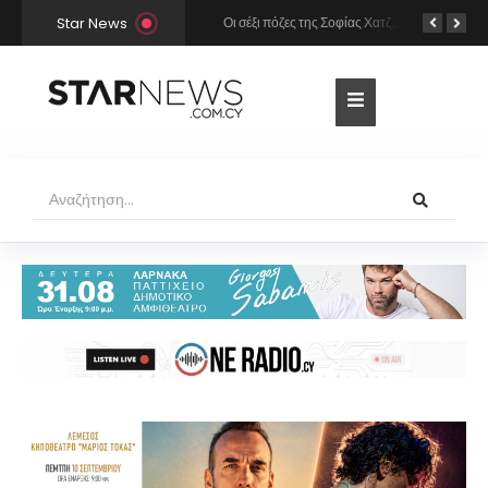
Star News
Χρήστος Μάστορας και Μελίνα Νικολαΐδη στην Πάρο: Η κάμερα τους «έπιασε» στο ίδιο μπαρ – Δείτε φωτογραφίες
Οι σέξι πόζες της Σοφίας Χατζηπαντελή σε πολυτελές resort της Πάφου!