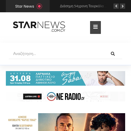
Star News
Από πού έχει «αντιγράψει» η Άννα Βίσση και ο Νίκος Καρβέλας τη σούπερ επιτυχία «Σε περίπτωση που…»; Το βρήκε ο Mr Music
Διάσημη 54χρονη Τουρκάλα ηθοποιός συνελήφθη γιατί φορούσε δονητή στον λαιμό της – «Μου αρέσει να τον έχω πάντα πρόχειρο…»