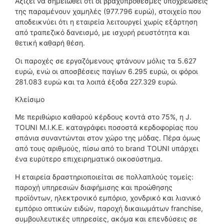
Αξίζει να σημειωθεί ότι οι βραχυπρόθεσμες υποχρεώσεις
της παραμένουν χαμηλές (977.796 ευρώ), στοιχείο που
αποδεικνύει ότι η εταιρεία λειτουργεί χωρίς εξάρτηση
από τραπεζικό δανεισμό, με ισχυρή ρευστότητα και
θετική καθαρή θέση.
Οι παροχές σε εργαζόμενους φτάνουν μόλις τα 5.627
ευρώ, ενώ οι αποσβέσεις παγίων 6.295 ευρώ, οι φόροι
281.083 ευρώ και τα λοιπά έξοδα 227.329 ευρώ.
Κλείσιμο
Με περιθώριο καθαρού κέρδους κοντά στο 75%, η J.
TOUNI Μ.Ι.Κ.Ε. καταγράφει ποσοστά κερδοφορίας που
σπάνια συναντώνται στον χώρο της μόδας. Πέρα όμως
από τους αριθμούς, πίσω από το brand TOUNI υπάρχει
ένα ευρύτερο επιχειρηματικό οικοσύστημα.
Η εταιρεία δραστηριοποιείται σε πολλαπλούς τομείς:
παροχή υπηρεσιών διαφήμισης και προώθησης
προϊόντων, ηλεκτρονικό εμπόριο, χονδρικό και λιανικό
εμπόριο οπτικών ειδών, παροχή δικαιωμάτων franchise,
συμβουλευτικές υπηρεσίες, ακόμα και επενδύσεις σε