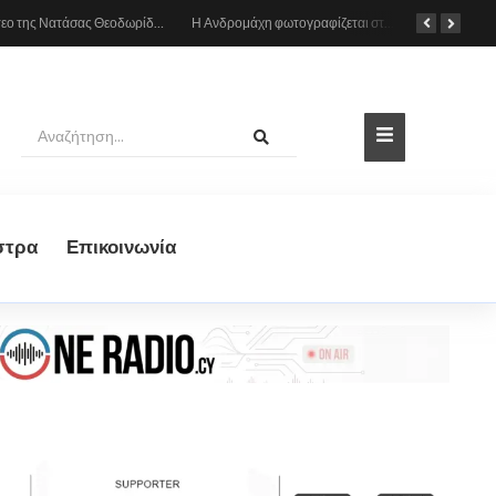
Το βίντεο της Νατάσας Θεοδωρίδου με τη μητέρα της από το αυτοκίνητο: «Πες κάτι στο κοινό σου ρε μαμά»
Η Ανδρομάχη φωτογραφίζεται στη θάλασσα, δείτε το στιγμιότυπο
στρα
Eπικοινωνία