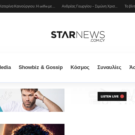
Κατερίνα Καινούργιου: Η selfie με μπλε μαγιό κάτω από τον ήλιο – Η λεπτομέρεια που λατρέψαμε (φωτογραφία)
Ανδρέας Γεωργίου – Σιμώνη Χριστοδούλου: Ερωτευμένοι στο Μιλάνο!
edia
Showbiz & Gossip
Κόσμος
Συναυλίες
Ά