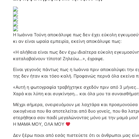
Η Ιωάννα Τούνη αποκάλυψε πως δεν έχει εύκολη εγκυμοσύνη
κι αν είναι ωραία εμπειρία, εκείνη αποκάλυψε πως:
«Η αλήθεια είναι πως δεν έχω ιδιαίτερα εύκολη εγκυμοσύν
καταλαβαίνουν τίποτα! Ζηλεύω…», έγραψε.
Είναι γεγονός πάντως πως η Ιωάννα πριν αποκαλύψει την ε
της δεν ήταν και τόσο καλή. Προφανώς περνά όλα εκείνα π
«Αυτή η φωτογραφία τραβήχτηκε σχεδόν πριν από 3 μήνες…
Χαρά και λύπη και συγκίνηση… και όλα μου τα συναισθήμα
Μέχρι σήμερα, ονειρευόμουν με λαχτάρα και προσμονούσα τ
οικογένεια που θα αποτελείται από δυο γονείς, που θα λα
στερήθηκα σαν παιδί μεγαλώνοντας μόνο με την μαμά μου!
Η ΜΑΜΑ ΜΟΥ, ΟΛΑ ΜΟΥ
Δεν ξέρω ποιοι από εσάς πιστεύετε ότι οι άνθρωποι μας εί