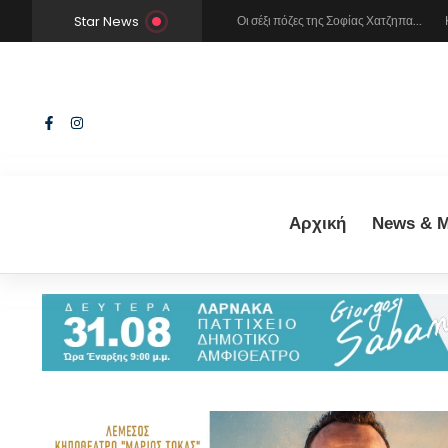
Star News
ήκε ο Mr Music
Χρήστος Μάστορας και Μελίνα Νικολαΐδη στην Πάρο: Η κάμερα τους «έπιασε» στο ίδιο μπαρ – Δείτε φωτογραφίες
Οι σέξι πόζες της Σοφίας Χατζηπαντελή σε πολυτελές resort της Πάφου!
Αρχική
News & M