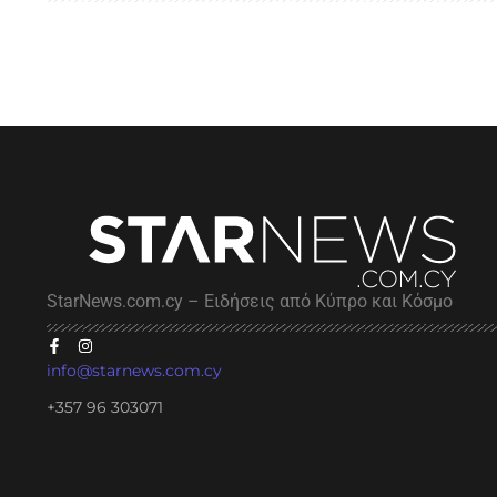
StarNews.com.cy – Ειδήσεις από Κύπρο και Κόσμο
info@starnews.com.cy
+357 96 303071