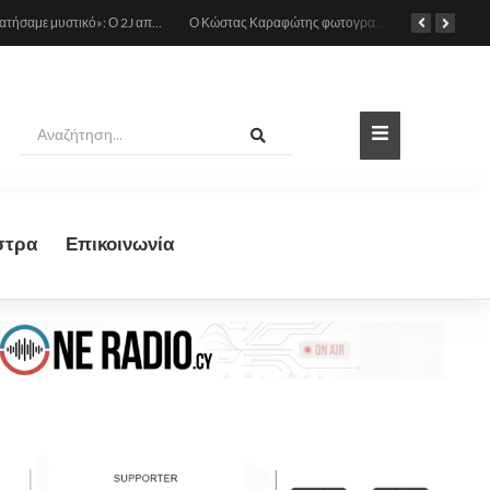
«Το κρατήσαμε μυστικό»: Ο 2J αποκάλυψε πως έγινε πατέρας πριν από έναν μήνα (Βίντεο)
Ο Κώστας Καραφώτης φωτογραφίζεται με την κόρη του
στρα
Eπικοινωνία