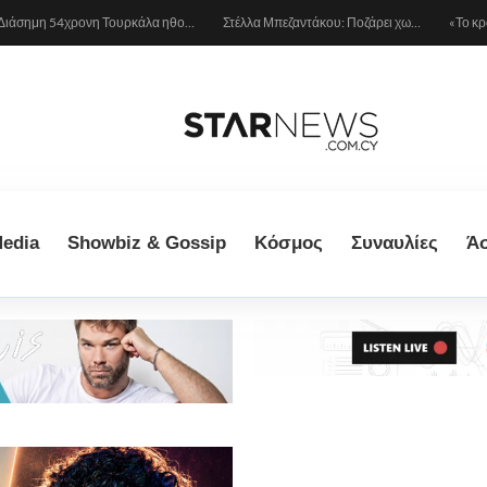
Διάσημη 54χρονη Τουρκάλα ηθοποιός συνελήφθη γιατί φορούσε δονητή στον λαιμό της – «Μου αρέσει να τον έχω πάντα πρόχειρο…»
Στέλλα Μπεζαντάκου: Ποζάρει χωρίς φίλτρα και δίνει μια αποστομωτική απάντηση στις γυναίκες που την κράζουν
edia
Showbiz & Gossip
Κόσμος
Συναυλίες
Ά