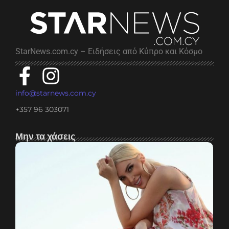
StarNews.com.cy – Ειδήσεις από Κύπρο και Κόσμο
info@starnews.com.cy
+357 96 303071
Μην τα χάσεις