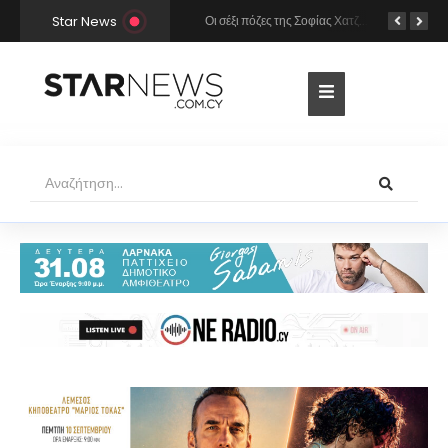
Star News
Χρήστος Μάστορας και Μελίνα Νικολαΐδη στην Πάρο: Η κάμερα τους «έπιασε» στο ίδιο μπαρ – Δείτε φωτογραφίες
Οι σέξι πόζες της Σοφίας Χατζηπαντελή σε πολυτελές resort της Πάφου!