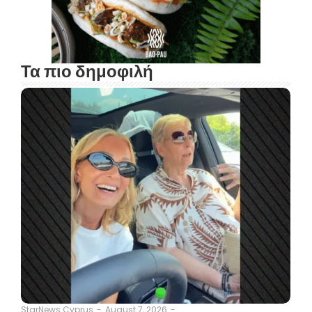
Τα πιο δημοφιλή
August 7, 2026
-
StarNews Cyprus
-