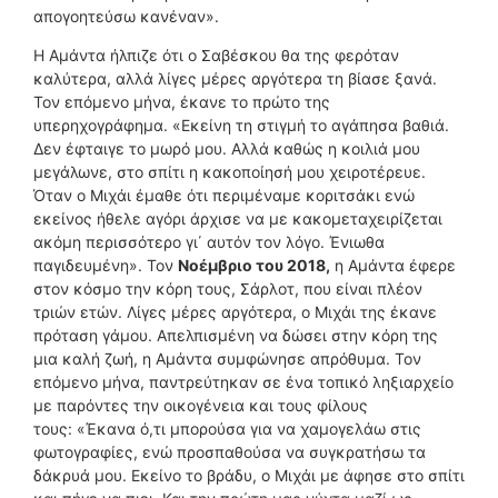
απογοητεύσω κανέναν».
Η Αμάντα ήλπιζε ότι ο Σαβέσκου θα της φερόταν
καλύτερα, αλλά λίγες μέρες αργότερα τη βίασε ξανά.
Τον επόμενο μήνα, έκανε το πρώτο της
υπερηχογράφημα. «Εκείνη τη στιγμή το αγάπησα βαθιά.
Δεν έφταιγε το μωρό μου. Αλλά καθώς η κοιλιά μου
μεγάλωνε, στο σπίτι η κακοποίησή μου χειροτέρευε.
Όταν ο Μιχάι έμαθε ότι περιμέναμε κοριτσάκι ενώ
εκείνος ήθελε αγόρι άρχισε να με κακομεταχειρίζεται
ακόμη περισσότερο γι΄ αυτόν τον λόγο. Ένιωθα
παγιδευμένη». Τον
Νοέμβριο του 2018,
η Αμάντα έφερε
στον κόσμο την κόρη τους, Σάρλοτ, που είναι πλέον
τριών ετών. Λίγες μέρες αργότερα, ο Μιχάι της έκανε
πρόταση γάμου. Απελπισμένη να δώσει στην κόρη της
μια καλή ζωή, η Αμάντα συμφώνησε απρόθυμα. Τον
επόμενο μήνα, παντρεύτηκαν σε ένα τοπικό ληξιαρχείο
με παρόντες την οικογένεια και τους φίλους
τους: «Έκανα ό,τι μπορούσα για να χαμογελάω στις
φωτογραφίες, ενώ προσπαθούσα να συγκρατήσω τα
δάκρυά μου. Εκείνο το βράδυ, ο Μιχάι με άφησε στο σπίτι