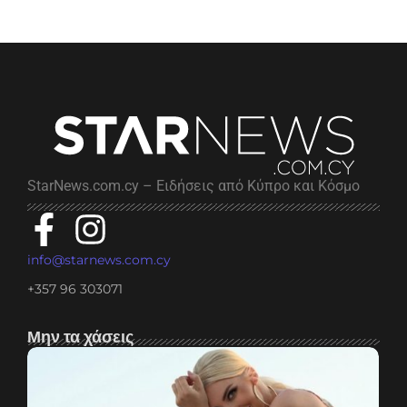
StarNews.com.cy – Ειδήσεις από Κύπρο και Κόσμο
info@starnews.com.cy
+357 96 303071
Μην τα χάσεις