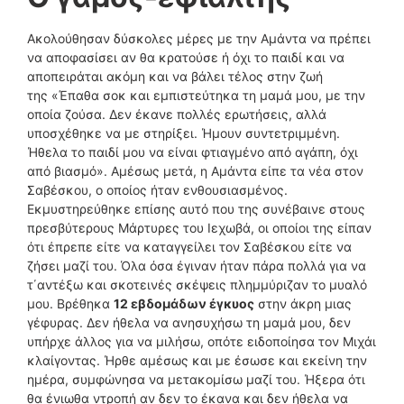
Ακολούθησαν δύσκολες μέρες με την Αμάντα να πρέπει
να αποφασίσει αν θα κρατούσε ή όχι το παιδί και να
αποπειράται ακόμη και να βάλει τέλος στην ζωή
της «Έπαθα σοκ και εμπιστεύτηκα τη μαμά μου, με την
οποία ζούσα. Δεν έκανε πολλές ερωτήσεις, αλλά
υποσχέθηκε να με στηρίξει. Ήμουν συντετριμμένη.
Ήθελα το παιδί μου να είναι φτιαγμένο από αγάπη, όχι
από βιασμό». Αμέσως μετά, η Αμάντα είπε τα νέα στον
Σαβέσκου, ο οποίος ήταν ενθουσιασμένος.
Εκμυστηρεύθηκε επίσης αυτό που της συνέβαινε στους
πρεσβύτερους Μάρτυρες του Ιεχωβά, οι οποίοι της είπαν
ότι έπρεπε είτε να καταγγείλει τον Σαβέσκου είτε να
ζήσει μαζί του. Όλα όσα έγιναν ήταν πάρα πολλά για να
τ΄αντέξω και σκοτεινές σκέψεις πλημμύριζαν το μυαλό
μου. Βρέθηκα
12 εβδομάδων έγκυος
στην άκρη μιας
γέφυρας. Δεν ήθελα να ανησυχήσω τη μαμά μου, δεν
υπήρχε άλλος για να μιλήσω, οπότε ειδοποίησα τον Μιχάι
κλαίγοντας. Ήρθε αμέσως και με έσωσε και εκείνη την
ημέρα, συμφώνησα να μετακομίσω μαζί του. Ήξερα ότι
θα ένιωθα ντροπή αν δεν το έκανα και δεν ήθελα να