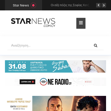
Star News
Χρήστος Μάστορας και Μελίνα Νικολαΐδη στην Πάρο: Η κάμερα τους «έπιασε» στο ίδιο μπαρ – Δείτε φωτογραφίες
Οι σέξι πόζες της Σοφίας Χατζηπαντελή σε πολυτελές resort της Πάφου!