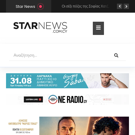
Star News
Χρήστος Μάστορας και Μελίνα Νικολαΐδη στην Πάρο: Η κάμερα τους «έπιασε» στο ίδιο μπαρ – Δείτε φωτογραφίες
Οι σέξι πόζες της Σοφίας Χατζηπαντελή σε πολυτελές resort της Πάφου!