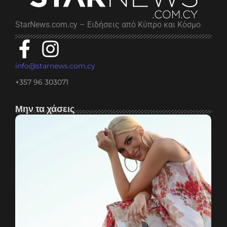
StarNews.com.cy – Ειδήσεις από Κύπρο και Κόσμο
info@starnews.com.cy
+357 96 303071
Μην τα χάσεις