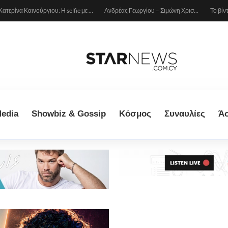
Κατερίνα Καινούργιου: Η selfie με μπλε μαγιό κάτω από τον ήλιο – Η λεπτομέρεια που λατρέψαμε (φωτογραφία)
Ανδρέας Γεωργίου – Σιμώνη Χριστοδούλου: Ερωτευμένοι στο Μιλάνο!
edia
Showbiz & Gossip
Κόσμος
Συναυλίες
Ά