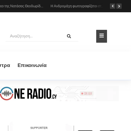
Το βίντεο της Νατάσας Θεοδωρίδου με τη μητέρα της από το αυτοκίνητο: «Πες κάτι στο κοινό σου ρε μαμά»
Η Ανδρομάχη φωτογραφίζεται στη θάλασσα, δείτε το στιγμιότυπο
στρα
Eπικοινωνία