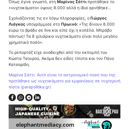
Όπως έγινε γνωστό, στη
Μαρίνας Σάττι
προτάθηκε το
«νυχτοκάματο» ύψους 8.000 αλλά η ίδια αρνήθηκε…
Σχολιάζοντας τις εν λόγω πληροφορίες, ο
Γιώργος
Λιάγκας
υπογράμμισε στο
Πρωινό:
«Της δίνουν 8.000
ευρώ το βράδυ σε live και είπε όχι η κοπέλα. Μπράβο
πάντως! Τα 8 χιλιάρικα νυχτοκάματο είναι πολύ μεγάλο
χρηματικό ποσό».
Το ρεπορτάζ είχε αναδειχθεί από την εκπομπή του
Κώστα Τσουρού, Ακόμα δεν είδες τίποτα και τον Πάνο
Κατσαρίδη.
Μαρίνα Σάττι: Αυτό είναι το αστρονομικό ποσό που της
προτάθηκε ως νυχτοκάματο για εμφανίσεις σε νυχτερινή
πίστα (parapolitika.gr)