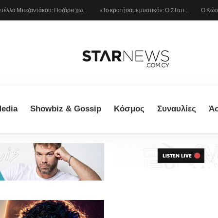
Στέλλα Μπεζαντάκου: Ποζάρει χωρίς φίλτρα και δίνει μια αποστομωτική απάντηση στις γυναίκες που την κράζουν
«Το κρατήσαμε μυστικό»: Ο 2J αποκάλυψε πως έγινε πατέρας πριν από έναν μήνα (Βίντεο)
edia
Showbiz & Gossip
Κόσμος
Συναυλίες
Ά