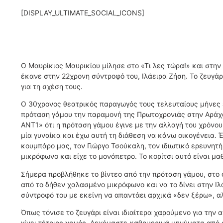
[DISPLAY_ULTIMATE_SOCIAL_ICONS]
Ο Μαυρίκιος Μαυρικίου μίλησε στο «Τι λες τώρα!» και στη
έκανε στην 22χρονη σύντροφό του, Ιλάειρα Ζήση. Το ζευγ
για τη σχέση τους.
Ο 30χρονος θεατρικός παραγωγός τους τελευταίους μήνες ε
πρόταση γάμου την παραμονή της Πρωτοχρονιάς στην Αράχ
ANT1» ότι η πρόταση γάμου έγινε με την αλλαγή του χρόνο
μία γυναίκα και έχω αυτή τη διάθεση να κάνω οικογένεια.
κουμπάρο μας, τον Γιώργο Τσούκαλη, τον ιδιωτικό ερευνητ
μικρόφωνο και είχε το μονόπετρο. Το κορίτσι αυτό είναι μ
Σήμερα προβλήθηκε το βίντεο από την πρόταση γάμου, στο ο
από το δήθεν χαλασμένο μικρόφωνο και να το δίνει στην Ιλ
σύντροφό του με εκείνη να απαντάει αρχικά «δεν ξέρω», αλ
Όπως τόνισε το ζευγάρι είναι ιδιαίτερα χαρούμενο για την
γίνει τέτοιος χαμός. Δεχόμαστε καθημερινά μηνύματα από 