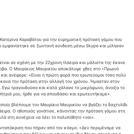
ν Κατερίνα Καραβάτου για την ευρηματική πρόταση γάμου που
άρι εμφανίστηκε σε ζωντανή σύνδεση μέσω Skype και μίλησαν
ίναι σε σχέση με την 22χρονη Ιλάειρα και μάλιστα της έκανε
οβα. Ο Μαυρίκιος Μαυρικίου αποκάλυψε χθες στο «Πρωινό
υ και ανέφερε: «Είναι η πρώτη φορά που ερωτεύομαι τόσο πολύ
 Έκανα την πρόταση στην αλλαγή του χρόνου. Ήμασταν στον
ή. Εγώ τραγουδούσα και καλά χάλασε το μικρόφωνο, άνοιξα το
αθήτριά μου, ήρθε για να σπουδάσει και ερωτευτήκαμε».
ποίο βλέπουμε τον Μαυρίκιο Μαυρικίου να βγάζει το δαχτυλίδι
άειρα. Ο ηθοποιός γονάτισε, κάνοντας την πρόταση γάμου στη
λά στη συνέχεια να λέει το πολυπόθητο «ναι».
 ανταπόκριση που πήραν από τον κόσμο. «Δεν περιμέναμε να
ανθρώπους που θέλουν να κάνουν το ίδιο βήμα» σημείωσε η