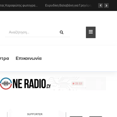
Ο Κώστας Καραφώτης φωτογραφίζεται με την κόρη του
Ευρυδίκη Βαλαβάνη για Γρηγόρη Μόργκαν: Ονειρευόμουν έναν άντρα σαν εσένα και τώρα είναι η πραγματική μου ζωή
στρα
Eπικοινωνία