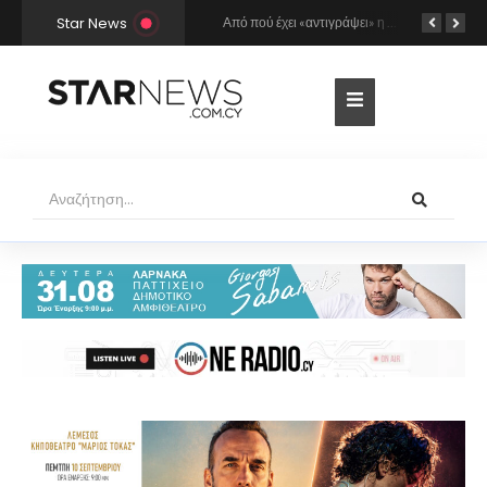
Star News
Ο Γιώργος Σαμπάνης έρχεται στη Λάρνακα για τη συναυλία του καλοκαιριού!
Από πού έχει «αντιγράψει» η Άννα Βίσση και ο Νίκος Καρβέλας τη σούπερ επιτυχία «Σε περίπτωση που…»; Το βρήκε ο Mr Music