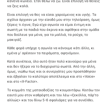
κανένα κώνειο. Έτσι θέλω να ζω. Είναι επιλογή να θέλεις
να ζεις καλά.
Είναι επιλογή να θες να είσαι χαρούμενος και υγιής. Τα
σχόλια άρχισαν με την είσοδό μου στην τηλεόραση, όμως
ξέρεις τι έγινε; Εγώ είχα αγωνία να είμαι έντιμη και
σωστή με τα παιδιά που έκρινα και αφέθηκα στην ομάδα
που δούλευε για μένα, για τα μαλλιά, τα ρούχα, το
μακιγιάζ.
Κάθε φορά υπήρχε η αγωνία να κάνουμε κάτι άλλο, κι
εμένα μ’ αρέσουν τα πειράματα, αφηνόμουν.
Κατά συνέπεια, όλο αυτό ήταν πολύ καινούριο για μένα
και δεν ήξερα να το διαχειριστώ σωστά. Από την άλλη,
όμως, νιώθω πως και οι συνεργάτες μου προσπάθησαν
και έβγαλαν το καλύτερο αποτέλεσμα και στο «Voice»
και στο «X-Factor».
Το κομμάτι της ματαιοδοξίας το κουμαντάρω. Κοιτάω τον
εαυτό μου στον καθρέφτη και του λέω «ξεκόλλα, πάρ’το
αλλιώς» και του δίνω 5-6 σφαλιάρες για να συνέλθει.