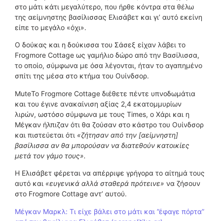
στο μάτι κάτι μεγαλύτερο, που ήρθε κόντρα στα θέλω
της αείμνηστης βασίλισσας Ελισάβετ και γι’ αυτό εκείνη
είπε το μεγάλο «όχι».
Ο δούκας και η δούκισσα του Σάσεξ είχαν λάβει το
Frogmore Cottage ως γαμήλιο δώρο από την Βασίλισσα,
το οποίο, σύμφωνα με όσα λέγονται, ήταν το αγαπημένο
σπίτι της μέσα στο κτήμα του Ουίνδσορ.
MuteΤο Frogmore Cottage διέθετε πέντε υπνοδωμάτια
και του έγινε ανακαίνιση αξίας 2,4 εκατομμυρίων
λιρών, ωστόσο σύμφωνα με τους Times, ο Χάρι και η
Μέγκαν ήλπιζαν ότι θα ζούσαν στο κάστρο του Ουίνδσορ
και πιστεύεται ότι
«ζήτησαν από την [αείμνηστη]
βασίλισσα αν θα μπορούσαν να διατεθούν κατοικίες
μετά τον γάμο τους».
Η Ελισάβετ φέρεται να απέρριψε γρήγορα το αίτημά τους
αυτό και
«ευγενικά αλλά σταθερά πρότεινε»
να ζήσουν
στο Frogmore Cottage αντ’ αυτού.
Μέγκαν Μαρκλ: Τι είχε βάλει στο μάτι και ”έφαγε πόρτα”