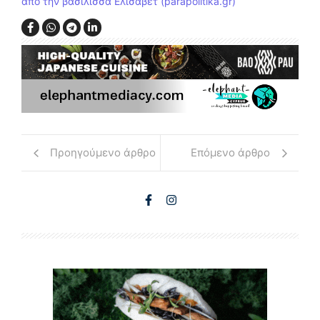
από την βασίλισσα Ελισάβετ (parapolitika.gr)
Προηγούμενο άρθρο
Επόμενο άρθρο