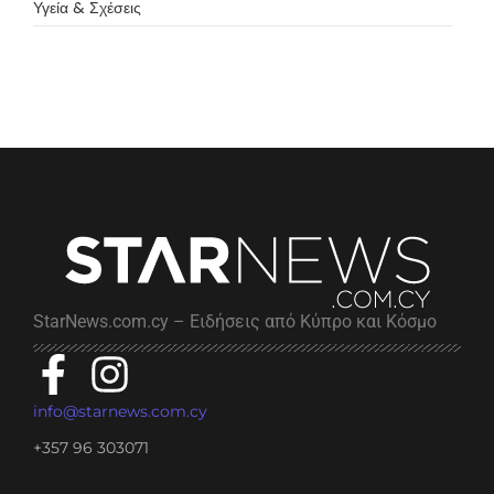
Υγεία & Σχέσεις
StarNews.com.cy – Ειδήσεις από Κύπρο και Κόσμο
info@starnews.com.cy
+357 96 303071