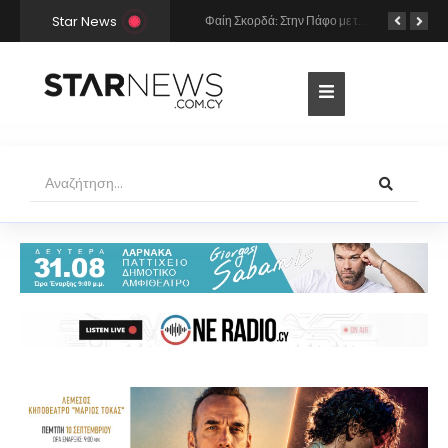
Star News
Δημήτρης Αλεξάνδρου: Φωτογράφισε κρυφά τη Ρία Ελληνίδου να κοιμάται στην αγκαλιά του
Φαίη Σκορδά: Στην Πάφο με τον Αλέξανδρο Αθανασιάδη και τα παιδιά της – Το άλμπουμ των διακοπών τους (Φωτογραφίες & Βίντεο)