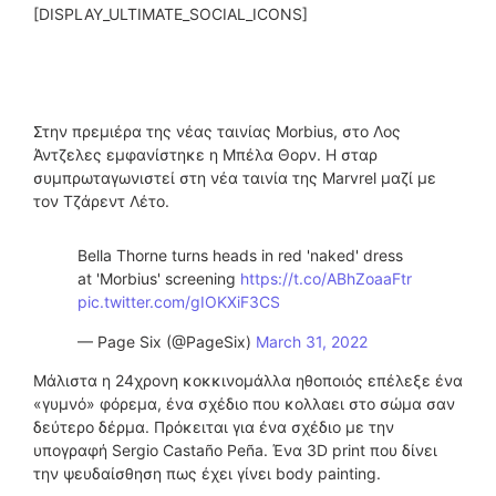
[DISPLAY_ULTIMATE_SOCIAL_ICONS]
Στην πρεμιέρα της νέας ταινίας Morbius, στο Λος
Άντζελες εμφανίστηκε η Μπέλα Θορν. Η σταρ
συμπρωταγωνιστεί στη νέα ταινία της Marvrel μαζί με
τον Τζάρεντ Λέτο.
Bella Thorne turns heads in red 'naked' dress
at 'Morbius' screening
https://t.co/ABhZoaaFtr
pic.twitter.com/gIOKXiF3CS
— Page Six (@PageSix)
March 31, 2022
Μάλιστα η 24χρονη κοκκινομάλλα ηθοποιός επέλεξε ένα
«γυμνό» φόρεμα, ένα σχέδιο που κολλαει στο σώμα σαν
δεύτερο δέρμα. Πρόκειται για ένα σχέδιο με την
υπογραφή Sergio Castaño Peña. Ένα 3D print που δίνει
την ψευδαίσθηση πως έχει γίνει body painting.