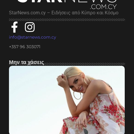
StarNews.com.cy – Ειδήσεις από Κύπρο και Κόσμο
info@starnews.com.cy
+357 96 303071
Μην τα χάσεις