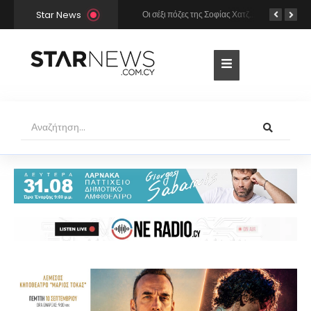
Star News
Χρήστος Μάστορας και Μελίνα Νικολαΐδη στην Πάρο: Η κάμερα τους «έπιασε» στο ίδιο μπαρ – Δείτε φωτογραφίες
Οι σέξι πόζες της Σοφίας Χατζηπαντελή σε πολυτελές resort της Πάφου!