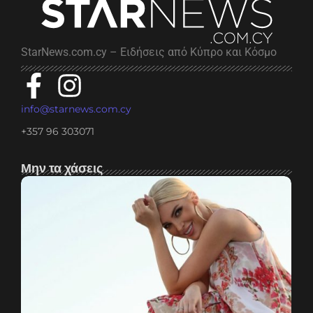
StarNews.com.cy – Ειδήσεις από Κύπρο και Κόσμο
info@starnews.com.cy
+357 96 303071
Μην τα χάσεις