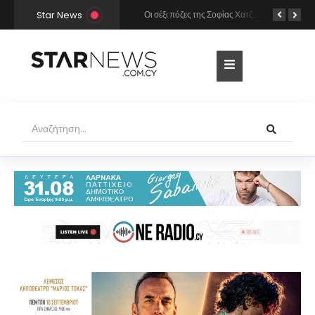
Star News
Οι σέξι πόζες της Σοφίας Χατζηπαντελή σε πολυτελές resort της Πάφου!
Κατερίνα Καινούργιου: Η selfie με μπλε μαγιό κάτω από τον ήλιο – Η λεπτομέρεια που λατρέψαμε (φωτογραφία)