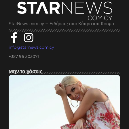
StarNews.com.cy – Ειδήσεις από Κύπρο και Κόσμο
info@starnews.com.cy
+357 96 303071
Μην τα χάσεις