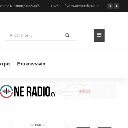
Το βίντεο της Νατάσας Θεοδωρίδου με τη μητέρα της από το αυτοκίνητο: «Πες κάτι στο κοινό σου ρε μαμά»
Η Ανδρομάχη φωτογραφίζεται στη θάλασσα, δείτε το στιγμιότυπο
στρα
Eπικοινωνία