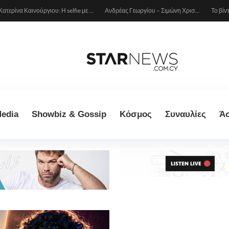
Κατερίνα Καινούργιου: Η selfie με μπλε μαγιό κάτω από τον ήλιο – Η λεπτομέρεια που λατρέψαμε (φωτογραφία)
Ανδρέας Γεωργίου – Σιμώνη Χριστοδούλου: Ερωτευμένοι στο Μιλάνο!
edia
Showbiz & Gossip
Κόσμος
Συναυλίες
Ά