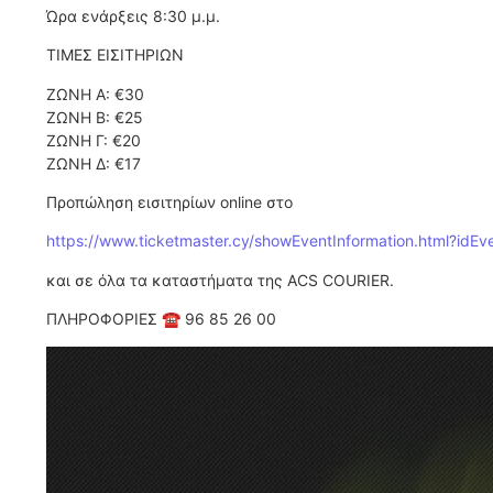
Ώρα ενάρξεις 8:30 μ.μ.
ΤΙΜΕΣ ΕΙΣΙΤΗΡΙΩΝ
ΖΩΝΗ A: €30
ΖΩΝΗ B: €25
ΖΩΝΗ Γ: €20
ΖΩΝΗ Δ: €17
Προπώληση εισιτηρίων online στο
https://www.ticketmaster.cy/showEventInformation.html?idE
και σε όλα τα καταστήματα της ACS COURIER.
ΠΛΗΡΟΦΟΡΙΕΣ ☎ 96 85 26 00