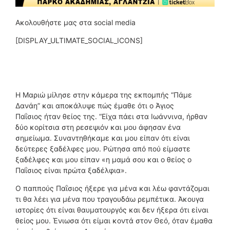
Ακολουθήστε μας στα social media
[DISPLAY_ULTIMATE_SOCIAL_ICONS]
Η Μαριώ μίλησε στην κάμερα της εκπομπής “Πάμε
Δανάη” και αποκάλυψε πώς έμαθε ότι ο Άγιος
Παΐσιος ήταν θείος της. “Είχα πάει στα Ιωάννινα, ήρθαν
δύο κορίτσια στη ρεσεψιόν και μου άφησαν ένα
σημείωμα. Συναντηθήκαμε και μου είπαν ότι είναι
δεύτερες ξαδέλφες μου. Ρώτησα από πού είμαστε
ξαδέλφες και μου είπαν «η μαμά σου και ο θείος ο
Παΐσιος είναι πρώτα ξαδέλφια».
Ο παππούς Παΐσιος ήξερε για μένα και λέω φαντάζομαι
τι θα λέει για μένα που τραγουδάω ρεμπέτικα. Άκουγα
ιστορίες ότι είναι θαυματουργός και δεν ήξερα ότι είναι
θείος μου. Ένιωσα ότι είμαι κοντά στον Θεό, όταν έμαθα