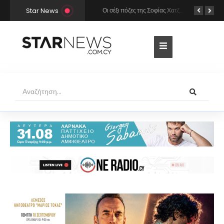
Star News
Χρήστος Μάστορας και Μελίνα Νικολαΐδη στην Πάρο: Η κάμερα τους «έπιασε» στο ίδιο μπαρ – Δείτε φωτογραφίες
Οι σέξι πόζες της Σοφίας Χατζηπαντελή σε πολυτελές resort της Πάφου!
Κατερίνα Καινούργιου: Η selfie με μπλε μαγιό κάτω από τον ήλιο – Η λεπτομέρεια που λατρέψαμε (φωτογραφία)