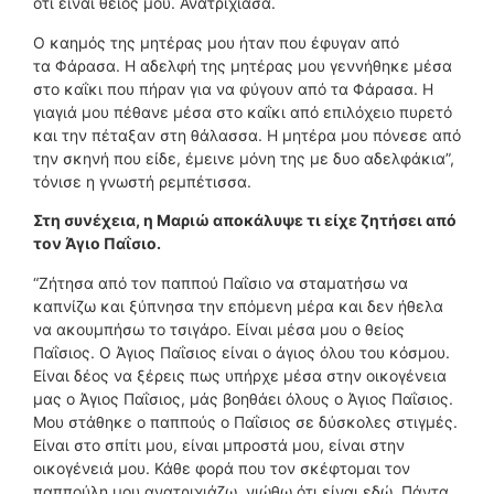
ότι είναι θείος μου. Ανατρίχιασα.
Ο καημός της μητέρας μου ήταν που έφυγαν από
τα Φάρασα. Η αδελφή της μητέρας μου γεννήθηκε μέσα
στο καΐκι που πήραν για να φύγουν από τα Φάρασα. Η
γιαγιά μου πέθανε μέσα στο καΐκι από επιλόχειο πυρετό
και την πέταξαν στη θάλασσα. Η μητέρα μου πόνεσε από
την σκηνή που είδε, έμεινε μόνη της με δυο αδελφάκια”,
τόνισε η γνωστή ρεμπέτισσα.
Στη συνέχεια, η Μαριώ αποκάλυψε τι είχε ζητήσει από
τον Άγιο Παΐσιο.
“Ζήτησα από τον παππού Παΐσιο να σταματήσω να
καπνίζω και ξύπνησα την επόμενη μέρα και δεν ήθελα
να ακουμπήσω το τσιγάρο. Είναι μέσα μου ο θείος
Παΐσιος. Ο Άγιος Παΐσιος είναι ο άγιος όλου του κόσμου.
Είναι δέος να ξέρεις πως υπήρχε μέσα στην οικογένεια
μας ο Άγιος Παΐσιος, μάς βοηθάει όλους ο Άγιος Παΐσιος.
Μου στάθηκε ο παππούς ο Παΐσιος σε δύσκολες στιγμές.
Είναι στο σπίτι μου, είναι μπροστά μου, είναι στην
οικογένειά μου. Κάθε φορά που τον σκέφτομαι τον
παππούλη μου ανατριχιάζω, νιώθω ότι είναι εδώ. Πάντα