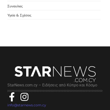
Συναυλιες
Υγεία & Σχέσεις
StarNews.com.cy – Ειδήσεις από Κύπρο και Κόσμο
info@starnews.com.cy