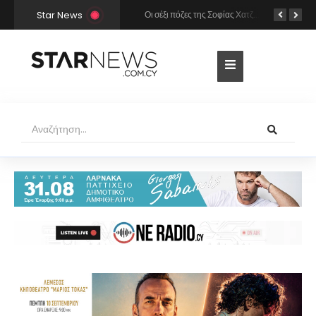
Star News
Χρήστος Μάστορας και Μελίνα Νικολαΐδη στην Πάρο: Η κάμερα τους «έπιασε» στο ίδιο μπαρ – Δείτε φωτογραφίες
Οι σέξι πόζες της Σοφίας Χατζηπαντελή σε πολυτελές resort της Πάφου!