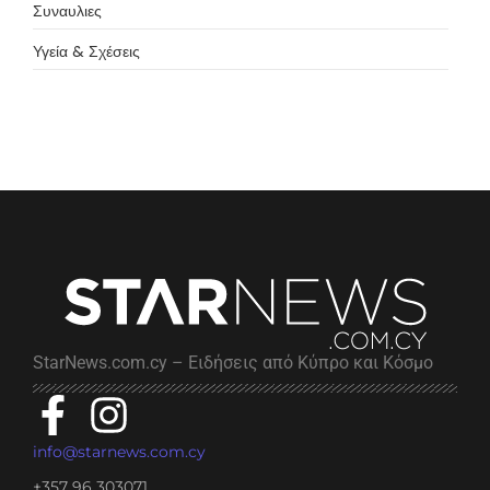
Συναυλιες
Υγεία & Σχέσεις
StarNews.com.cy – Ειδήσεις από Κύπρο και Κόσμο
info@starnews.com.cy
+357 96 303071