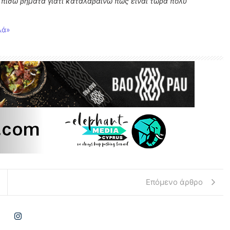
πίσω βήματα γιατί καταλαβαίνω πως είναι τώρα πολύ
λά»
Επόμενο άρθρο