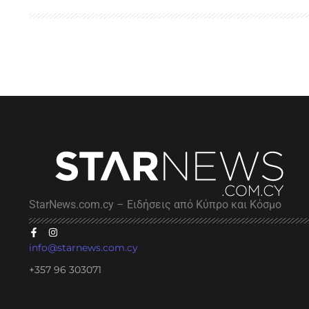
StarNews.com.cy – Ειδήσεις από Κύπρο και Κόσμο
info@starnews.com.cy
+357 96 303071