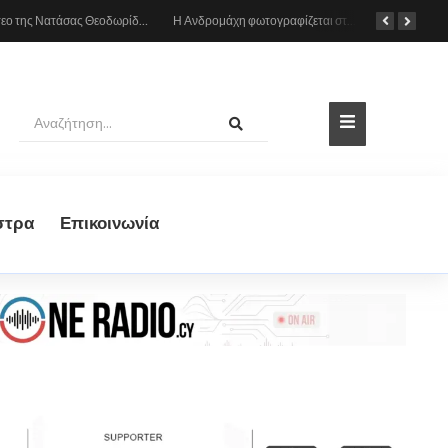
Το βίντεο της Νατάσας Θεοδωρίδου με τη μητέρα της από το αυτοκίνητο: «Πες κάτι στο κοινό σου ρε μαμά»
Η Ανδρομάχη φωτογραφίζεται στη θάλασσα, δείτε το στιγμιότυπο
στρα
Eπικοινωνία