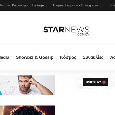
Κατερίνα Καινούργιου: Η selfie με μπλε μαγιό κάτω από τον ήλιο – Η λεπτομέρεια που λατρέψαμε (φωτογραφία)
Ανδρέας Γεωργίου – Σιμώνη Χριστοδούλου: Ερωτευμένοι στο Μιλάνο!
edia
Showbiz & Gossip
Κόσμος
Συναυλίες
Ά